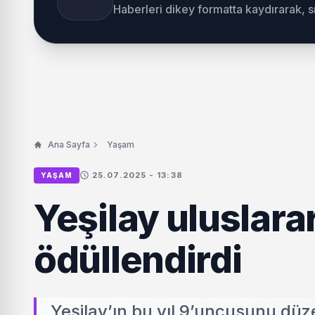
Haberleri dikey formatta kaydırarak, 
Ana Sayfa
Yaşam
25.07.2025 - 13:38
YAŞAM
Yeşilay uluslarar
ödüllendirdi
Yeşilay’ın bu yıl 9’uncusunu düze