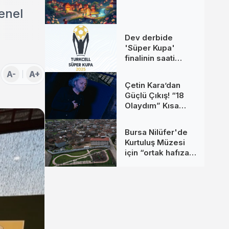
enel
Dev derbide
'Süper Kupa'
finalinin saati
değişti
A-
A+
Çetin Kara’dan
Güçlü Çıkış! “18
Olaydım” Kısa
Sürede Yüz
Binlerce Kişiye
Bursa Nilüfer'de
Ulaştı
Kurtuluş Müzesi
için “ortak hafıza”
çağrısı