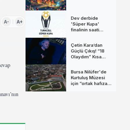
Dev derbide
A-
A+
'Süper Kupa'
finalinin saati
değişti
Çetin Kara’dan
Güçlü Çıkış! “18
Olaydım” Kısa
Sürede Yüz
cevap
Binlerce Kişiye
Bursa Nilüfer'de
Ulaştı
Kurtuluş Müzesi
için “ortak hafıza”
çağrısı
ınavı’nın