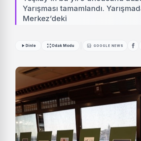
Yarışması tamamlandı. Yarışmada 
Merkez’deki
Dinle
Odak Modu
GOOGLE NEWS