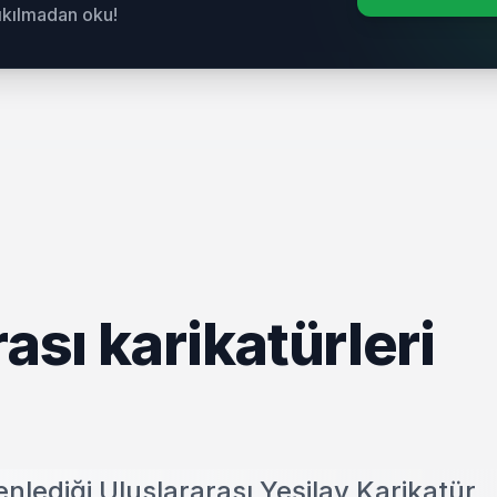
sıkılmadan oku!
ası karikatürleri
nlediği Uluslararası Yeşilay Karikatür