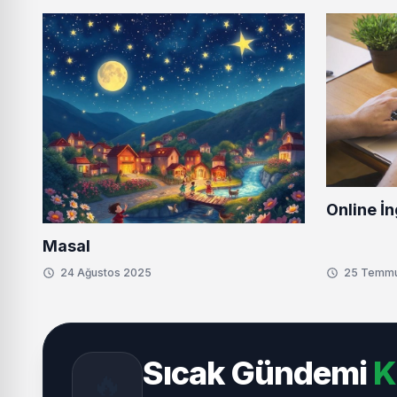
Online İn
Masal
24 Ağustos 2025
25 Temm
Sıcak Gündemi
K
🔥