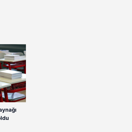
kaynağı
oldu