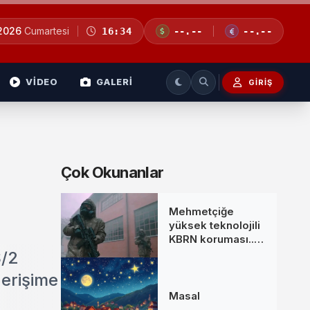
 2026
Cumartesi
16:34
--.--
--.--
VİDEO
GALERİ
GIRIŞ
Çok Okunanlar
Mehmetçiğe
yüksek teknolojili
KBRN koruması...
MKE’den yeni
S/2
donanım setleri
 erişime
Masal