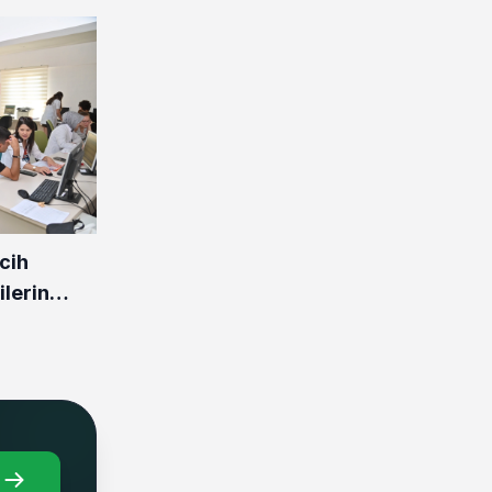
cih
lerin