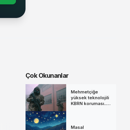
Çok Okunanlar
Mehmetçiğe
yüksek teknolojili
KBRN koruması...
MKE’den yeni
donanım setleri
Masal