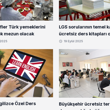
fler Türk yemeklerini
LGS sorularının temel 
k mezun olacak
ücretsiz ders kitapları 
 2025
19 Eylül 2025
gilizce Özel Ders
Büyükşehir ücretsiz ter