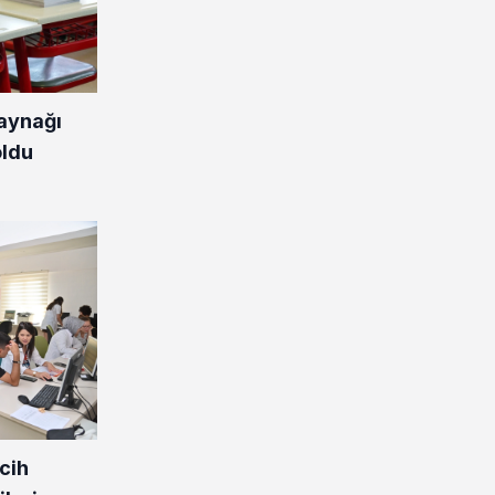
kaynağı
oldu
cih