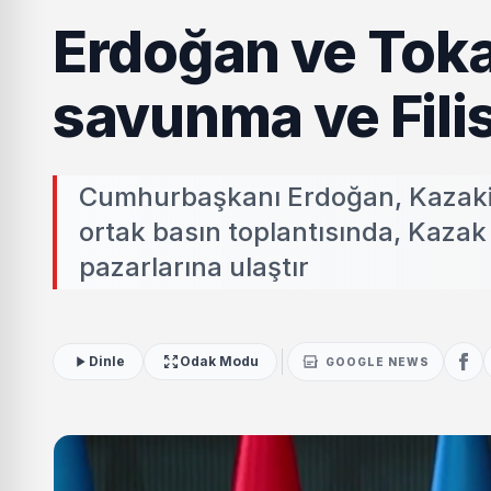
Erdoğan ve Toka
savunma ve Fili
Cumhurbaşkanı Erdoğan, Kazaki
ortak basın toplantısında, Kaza
pazarlarına ulaştır
Dinle
Odak Modu
GOOGLE NEWS