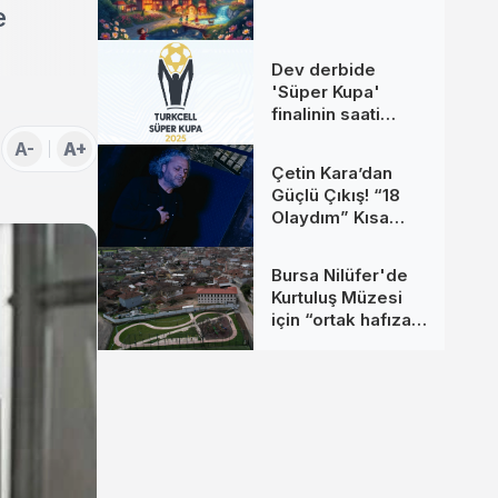
e
Dev derbide
'Süper Kupa'
finalinin saati
değişti
A-
A+
Çetin Kara’dan
Güçlü Çıkış! “18
Olaydım” Kısa
Sürede Yüz
Binlerce Kişiye
Bursa Nilüfer'de
Ulaştı
Kurtuluş Müzesi
için “ortak hafıza”
çağrısı