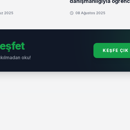
danışmanlığıyla öğrenci
yanında
uz 2025
08 Ağustos 2025
eşfet
KEŞFE ÇIK
sıkılmadan oku!