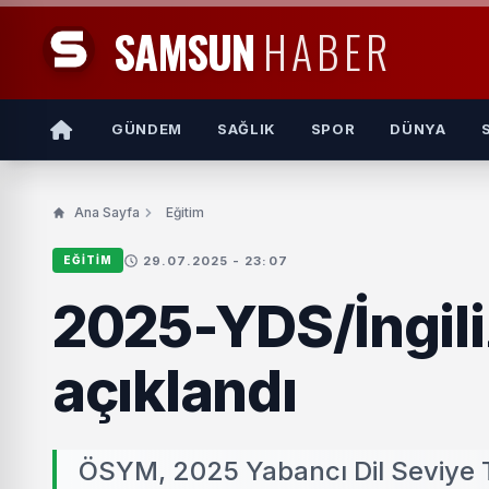
SAMSUN
HABER
GÜNDEM
SAĞLIK
SPOR
DÜNYA
Ana Sayfa
Eğitim
29.07.2025 - 23:07
EĞITIM
2025-YDS/İngili
açıklandı
ÖSYM, 2025 Yabancı Dil Seviye Te