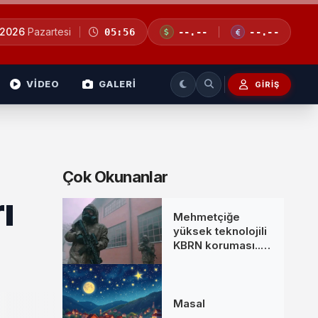
 2026
Pazartesi
05:56
--.--
--.--
VİDEO
GALERİ
GIRIŞ
Çok Okunanlar
ı
Mehmetçiğe
yüksek teknolojili
KBRN koruması...
MKE’den yeni
donanım setleri
Masal