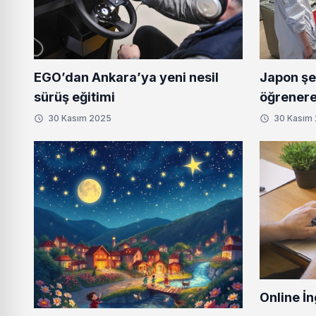
Japon şe
EGO’dan Ankara’ya yeni nesil
öğrenere
sürüş eğitimi
30 Kasım 2025
30 Kasım
Online İn