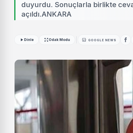
duyurdu. Sonuçlarla birlikte ceva
açıldı.ANKARA
Dinle
Odak Modu
GOOGLE NEWS