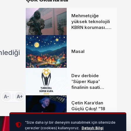
Mehmetçiğe
yüksek teknolojili
KBRN koruması...
MKE’den yeni
donanım setleri
lediği
Masal
Dev derbide
'Süper Kupa'
finalinin saati
değişti
A-
A+
Çetin Kara’dan
Güçlü Çıkış! “18
Olaydım” Kısa
Sürede Yüz
"Size daha iyi bir deneyim sunabilmek için sitemizde
Binlerce Kişiye
çerezler (cookies) kullanıyoruz.
Detaylı Bilgi
Bursa Nilüfer'de