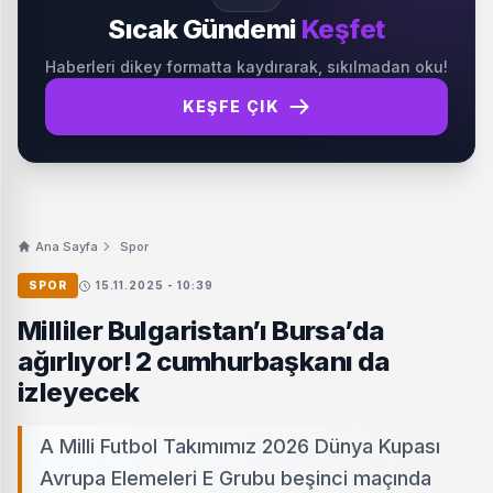
Sıcak Gündemi
Keşfet
Haberleri dikey formatta kaydırarak, sıkılmadan oku!
KEŞFE ÇIK
Ana Sayfa
Spor
SPOR
15.11.2025 - 10:39
Milliler Bulgaristan’ı Bursa’da
ağırlıyor! 2 cumhurbaşkanı da
izleyecek
A Milli Futbol Takımımız 2026 Dünya Kupası
Avrupa Elemeleri E Grubu beşinci maçında