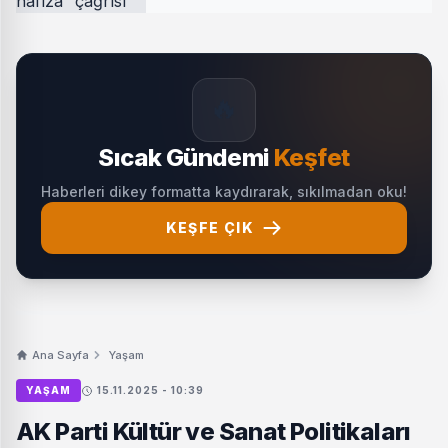
🔥
Sıcak Gündemi
Keşfet
Haberleri dikey formatta kaydırarak, sıkılmadan oku!
KEŞFE ÇIK
Ana Sayfa
Yaşam
YAŞAM
15.11.2025 - 10:39
AK Parti Kültür ve Sanat Politikaları