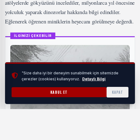
atölyelerde gökyüzünü incelediler, milyonlarca yıl öncesine
yolculuk yaparak dinozorlar hakkında bilgi edindiler.
Eğlenerek öğrenen miniklerin heyecanı görülmeye değerdi.
İLGİNİZİ ÇEKEBİLİR
"Size daha iyi bir deneyim sunabilmek için sitemizde
çerezler (cookies) kullanıyoruz.
Detaylı Bilgi
KABUL ET
KAPAT
Ordu'da Büyükşehir ekipleri karla mücadelede
sahada