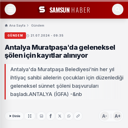
SAMSUN
HABER
Ana Sayfa
Gündem
GÜNDEM
21.07.2024 - 09:35
Antalya Muratpaşa'da geleneksel
şölen için kayıtlar alınıyor
Antalya'da Muratpaşa Belediyesi’nin her yıl
ihtiyaç sahibi ailelerin çocukları için düzenlediği
geleneksel sünnet şöleni başvuruları
başladı.ANTALYA (İGFA) -&nb
A-
A+
Dinle