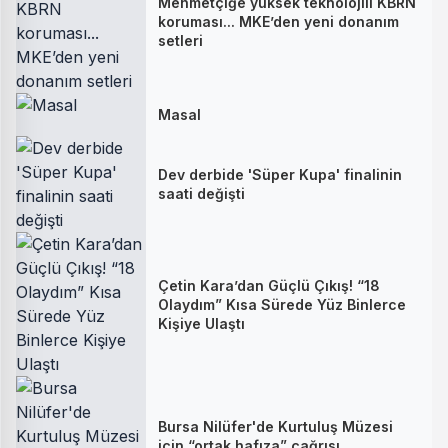
Mehmetçiğe yüksek teknolojili KBRN
koruması... MKE’den yeni donanım
setleri
Masal
Dev derbide 'Süper Kupa' finalinin
saati değişti
Çetin Kara’dan Güçlü Çıkış! “18
Olaydım” Kısa Sürede Yüz Binlerce
Kişiye Ulaştı
Bursa Nilüfer'de Kurtuluş Müzesi
için “ortak hafıza” çağrısı