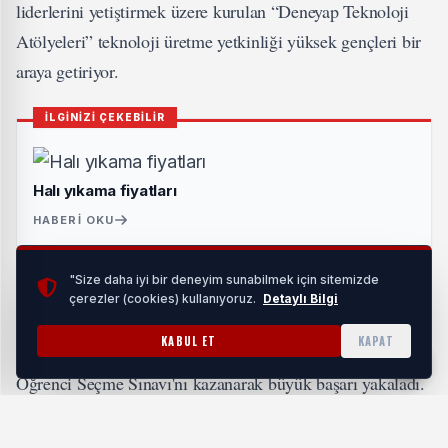
liderlerini yetiştirmek üzere kurulan “Deneyap Teknoloji
Atölyeleri” teknoloji üretme yetkinliği yüksek gençleri bir
araya getiriyor.
İLGİNİZİ ÇEKEBİLİR
Halı yıkama fiyatları
HABERI OKU
"Size daha iyi bir deneyim sunabilmek için sitemizde
Aile ve Sosyal Hizmetler Bakanlığı'na bağlı çocuk evi ve
çerezler (cookies) kullanıyoruz.
Detaylı Bilgi
çocuk evleri sitesinde kalan 14 çocuk, TÜBİTAK
KABUL ET
KAPAT
tarafından düzenlenen 'Deneyap Teknoloji Atölyeleri ve
Öğrenci Seçme Sınavı'nı kazanarak büyük başarı yakaladı.
Sınavı kazanan gençlere, robotik ve kodlamadan nano