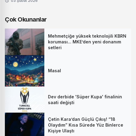
03 Şubat 2026
Çok Okunanlar
Mehmetçiğe yüksek teknolojili KBRN
koruması... MKE’den yeni donanım
setleri
Masal
Dev derbide 'Süper Kupa' finalinin
saati değişti
Çetin Kara’dan Güçlü Çıkış! “18
Olaydım” Kısa Sürede Yüz Binlerce
Kişiye Ulaştı