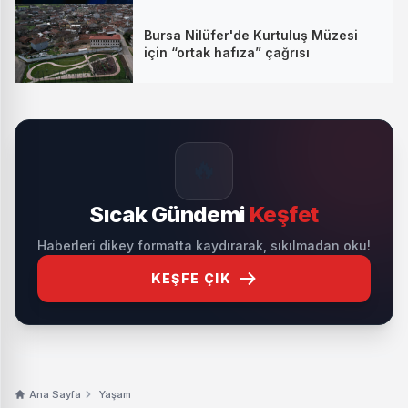
Bursa Nilüfer'de Kurtuluş Müzesi
için “ortak hafıza” çağrısı
🔥
Sıcak Gündemi
Keşfet
Haberleri dikey formatta kaydırarak, sıkılmadan oku!
KEŞFE ÇIK
Ana Sayfa
Yaşam