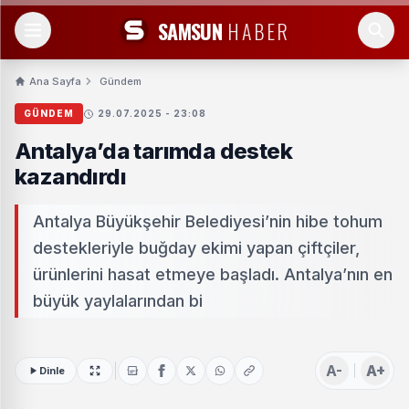
SAMSUN
HABER
Ana Sayfa
Gündem
GÜNDEM
29.07.2025 - 23:08
Antalya’da tarımda destek
kazandırdı
Antalya Büyükşehir Belediyesi’nin hibe tohum
destekleriyle buğday ekimi yapan çiftçiler,
ürünlerini hasat etmeye başladı. Antalya’nın en
büyük yaylalarından bi
A-
A+
Dinle