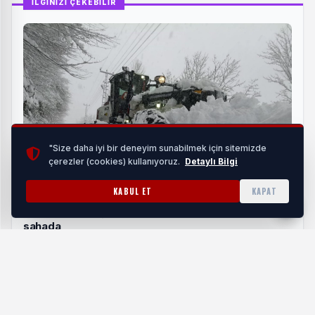
İLGİNİZİ ÇEKEBİLİR
"Size daha iyi bir deneyim sunabilmek için sitemizde
çerezler (cookies) kullanıyoruz.
Detaylı Bilgi
KABUL ET
KAPAT
Ordu'da Büyükşehir ekipleri karla mücadelede
sahada
HABERI OKU
Çocuklarla ve velilerle sohbet eden Şahin görüş ve önerileri