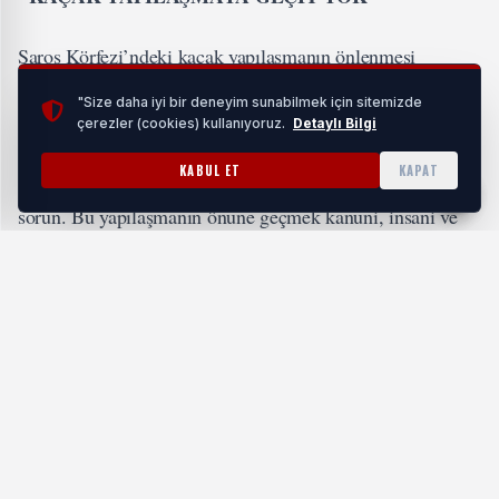
Saros Körfezi’ndeki kaçak yapılaşmanın önlenmesi
gerektiğini vurgulayan Vali Yunus Sezer, şunları söyledi:
"Size daha iyi bir deneyim sunabilmek için sitemizde
çerezler (cookies) kullanıyoruz.
Detaylı Bilgi
"
Saros Körfezi, denizi ve doğasıyla dünyada eşsiz bir yer.
KABUL ET
KAPAT
Ancak kıyı şeridinde ve köylerde kaçak yapılaşma ciddi bir
sorun. Bu yapılaşmanın önüne geçmek kanuni, insani ve
vicdani bir sorumluluktur. Tarım arazilerinin amaç dışı
kullanılması geri döndürülemez kayıplara yol açıyor.
Kaçak yapılaşmaya karşı çalışmalarımız kararlılıkla
sürecek
."
Sezer, 2024 yılı yatırım programında 406 projenin yer
aldığını ve bu projelerin toplam bedelinin 57 milyar TL’yi
bulduğunu belirtti. Sezer, önceki yıllarda 15,8 milyar TL