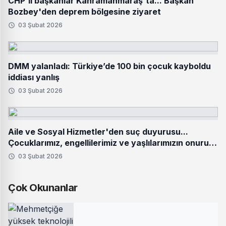
CHP'li başkanlar Kahramanmaraş'ta... Başkan
Bozbey'den deprem bölgesine ziyaret
03 Şubat 2026
DMM yalanladı: Türkiye’de 100 bin çocuk kayboldu
iddiası yanlış
03 Şubat 2026
Aile ve Sosyal Hizmetler'den suç duyurusu...
Çocuklarımız, engellilerimiz ve yaşlılarımızın onuru
hedef alınamaz
03 Şubat 2026
Çok Okunanlar