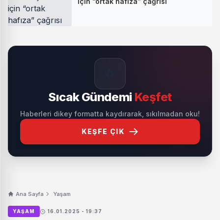
için “ortak hafıza” çağrısı
🔥
Sıcak Gündemi
Keşfet
Haberleri dikey formatta kaydırarak, sıkılmadan oku!
KEŞFE ÇIK
Ana Sayfa
Yaşam
YAŞAM
16.01.2025 - 19:37