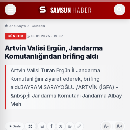
SAMSUN
HABER
Ana Sayfa
Gündem
GÜNDEM
16.01.2025 - 19:37
Artvin Valisi Ergün, Jandarma
Komutanlığından brifing aldı
Artvin Valisi Turan Ergün İl Jandarma
Komutanlığını ziyaret ederek, brifing
aldı.BAYRAM SARAYOĞLU /ARTVİN (İGFA) -
&nbsp;İl Jandarma Komutanı Jandarma Albay
Meh
A-
A+
Dinle