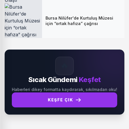
Bursa Nilüfer'de Kurtuluş Müzesi
için “ortak hafıza” çağrısı
🔥
Sıcak Gündemi
Keşfet
Haberleri dikey formatta kaydırarak, sıkılmadan oku!
KEŞFE ÇIK