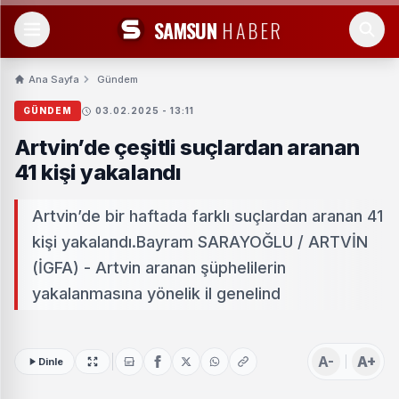
SAMSUN
HABER
Ana Sayfa
Gündem
GÜNDEM
03.02.2025 - 13:11
Artvin’de çeşitli suçlardan aranan
41 kişi yakalandı
Artvin’de bir haftada farklı suçlardan aranan 41
kişi yakalandı.Bayram SARAYOĞLU / ARTVİN
(İGFA) - Artvin aranan şüphelilerin
yakalanmasına yönelik il genelind
A-
A+
Dinle