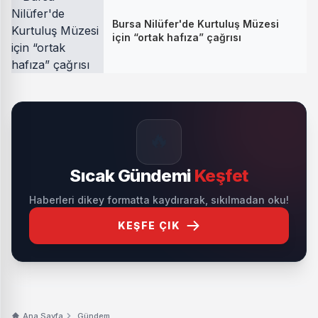
Bursa Nilüfer'de Kurtuluş Müzesi
için “ortak hafıza” çağrısı
🔥
Sıcak Gündemi
Keşfet
Haberleri dikey formatta kaydırarak, sıkılmadan oku!
KEŞFE ÇIK
Ana Sayfa
Gündem