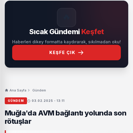
🔥
Sıcak Gündemi
Keşfet
Haberleri dikey formatta kaydırarak, sıkılmadan oku!
KEŞFE ÇIK
Ana Sayfa
Gündem
GÜNDEM
03.02.2025 - 13:11
Muğla'da AVM bağlantı yolunda son
rötuşlar