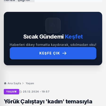
🔥
Sıcak Gündemi
Keşfet
Haberleri dikey formatta kaydırarak, sıkılmadan oku!
KEŞFE ÇIK
Ana Sayfa
Yaşam
YAŞAM
25.12.2024 - 19:57
Yörük Çalıştayı 'kadın' temasıyla