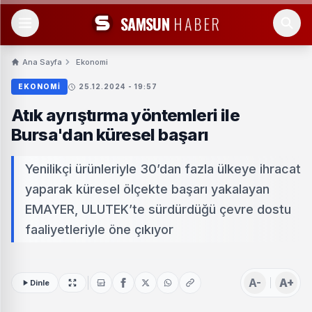
SAMSUN
HABER
Ana Sayfa
Ekonomi
EKONOMI
25.12.2024 - 19:57
Atık ayrıştırma yöntemleri ile
Bursa'dan küresel başarı
Yenilikçi ürünleriyle 30’dan fazla ülkeye ihracat
yaparak küresel ölçekte başarı yakalayan
EMAYER, ULUTEK’te sürdürdüğü çevre dostu
faaliyetleriyle öne çıkıyor
A-
A+
Dinle