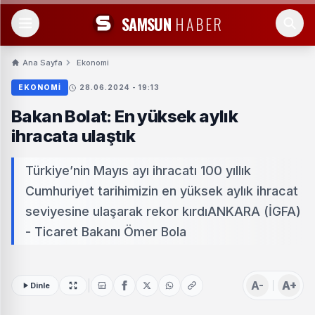
SAMSUN
HABER
Ana Sayfa
Ekonomi
EKONOMI
28.06.2024 - 19:13
Bakan Bolat: En yüksek aylık
ihracata ulaştık
Türkiye’nin Mayıs ayı ihracatı 100 yıllık
Cumhuriyet tarihimizin en yüksek aylık ihracat
seviyesine ulaşarak rekor kırdıANKARA (İGFA)
- Ticaret Bakanı Ömer Bola
A-
A+
Dinle