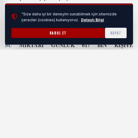
rekor seviyede su verilirken kent 9 günlük Bayram tatilinde
"Size daha iyi bir deneyim sunabilmek için sitemizde
ciddi bir sorunla karşılaşmadı.
çerezler (cookies) kullanıyoruz.
Detaylı Bilgi
KABUL ET
KAPAT
SU MİKTARI GÜNLÜK 617 BİN KİŞİYE
YETEBİLECEK DÜZEYE ÇIKARILDI
Mumcular Barajı’nın seviyesinin düşük olması ve bu
nedenle barajdan Bodrum’a su verilememesine rağmen
MUSKİ Genel Müdürlüğü tarafından yapılan çalışmalar ile
Yarımada’ya 617 bin kişiye yetecek miktarda su sağlandı.
Ekipler Bodrum’un içme suyu miktarının arttırılması için
Güvercinlik İçme suyu arıtma tesisi yanına ek bir paket
arıtma tesisi kurarak daha fazla miktarda su arıtılmasını ve
sisteme daha yüksek miktarda su sokulmasını sağladı.