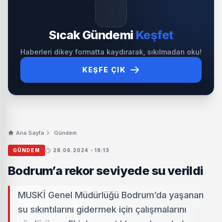
🔥
Sıcak Gündemi
Keşfet
Haberleri dikey formatta kaydırarak, sıkılmadan oku!
KEŞFE ÇIK
Ana Sayfa
Gündem
GÜNDEM
28.06.2024 - 19:13
Bodrum’a rekor seviyede su verildi
MUSKİ Genel Müdürlüğü Bodrum’da yaşanan
su sıkıntılarını gidermek için çalışmalarını