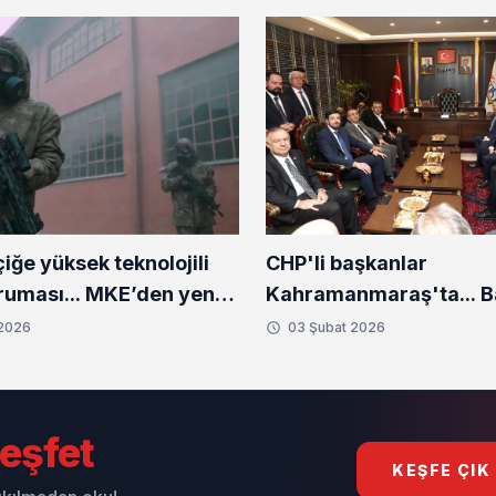
CHP'li başkanlar
ğe yüksek teknolojili
Kahramanmaraş'ta... 
uması... MKE’den yeni
Bozbey'den deprem bö
setleri
 2026
03 Şubat 2026
ziyaret
eşfet
KEŞFE ÇIK