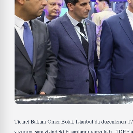
Ticaret Bakanı Ömer Bolat, İstanbul’da düzenlenen 1
savunma sanayisindeki başarılarını vurguladı. “IDEF a