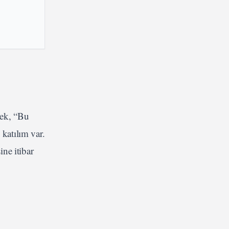
rek, “Bu
 katılım var.
ne itibar