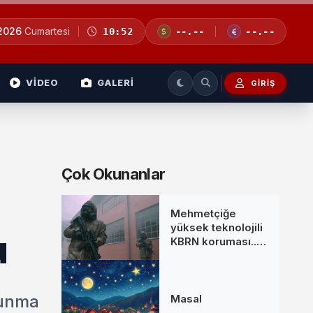
 2026
Cumartesi
10:52
--.--
--.--
VİDEO
GALERİ
GIRIŞ
Çok Okunanlar
Mehmetçiğe
yüksek teknolojili
u
KBRN koruması...
MKE’den yeni
donanım setleri
vunma
Masal