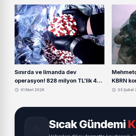
Sınırda ve limanda dev
Mehmetçi
operasyon! 828 milyon TL’lik 484
KBRN kor
kilo uyuşturucu ele geçirildi
donanım 
01 Mart 2026
03 Şubat
Sıcak Gündemi
K
🔥