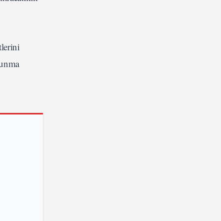
lerini
vunma