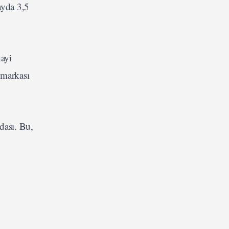
ayda 3,5
nayi
 markası
dası. Bu,