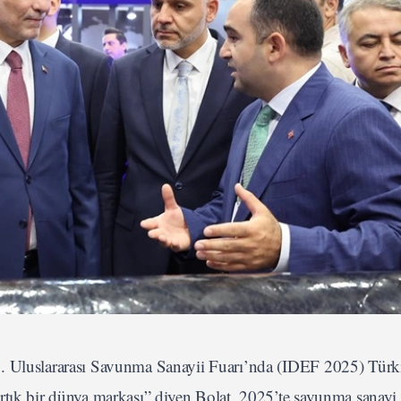
7. Uluslararası Savunma Sanayii Fuarı’nda (IDEF 2025) Türk
rtık bir dünya markası” diyen Bolat, 2025’te savunma sanayi 