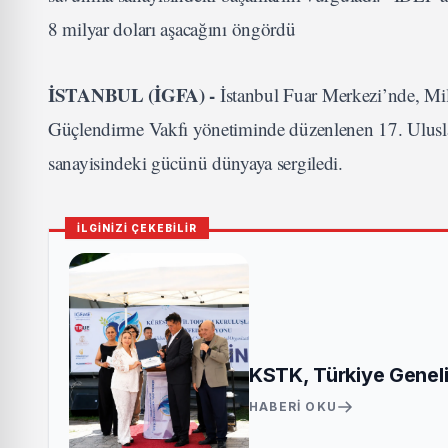
8 milyar doları aşacağını öngördü
İSTANBUL (İGFA) -
İstanbul Fuar Merkezi’nde, Mil
Güçlendirme Vakfı yönetiminde düzenlenen 17. Ulusl
sanayisindeki gücünü dünyaya sergiledi.
İLGİNİZİ ÇEKEBİLİR
KSTK, Türkiye Genelin
HABERI OKU