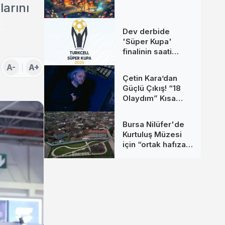
arını
Dev derbide
'Süper Kupa'
finalinin saati
değişti
A-
A+
Çetin Kara’dan
Güçlü Çıkış! “18
Olaydım” Kısa
Sürede Yüz
Binlerce Kişiye
Bursa Nilüfer'de
Ulaştı
Kurtuluş Müzesi
için “ortak hafıza”
çağrısı