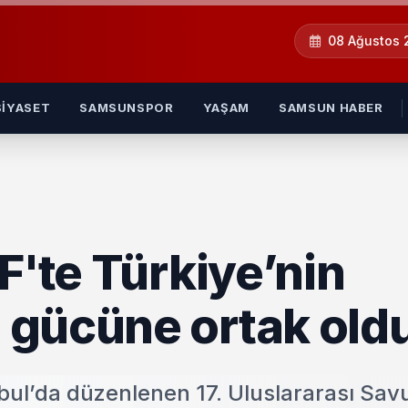
08 Ağustos
SIYASET
SAMSUNSPOR
YAŞAM
SAMSUN HABER
F'te Türkiye’nin
 gücüne ortak old
nbul’da düzenlenen 17. Uluslararası Sa