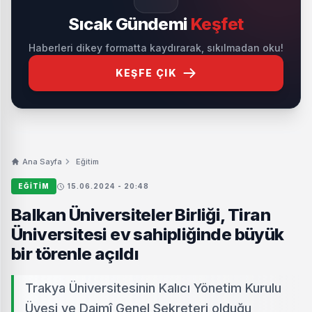
Sıcak Gündemi
Keşfet
Haberleri dikey formatta kaydırarak, sıkılmadan oku!
KEŞFE ÇIK
Ana Sayfa
Eğitim
EĞITIM
15.06.2024 - 20:48
Balkan Üniversiteler Birliği, Tiran
Üniversitesi ev sahipliğinde büyük
bir törenle açıldı
Trakya Üniversitesinin Kalıcı Yönetim Kurulu
Üyesi ve Daimî Genel Sekreteri olduğu