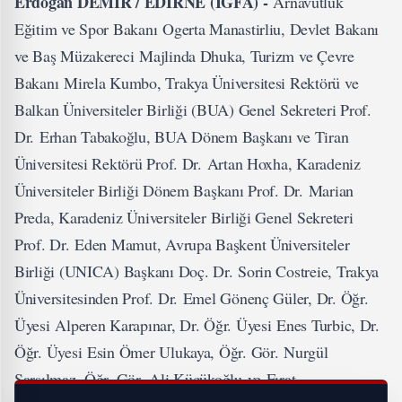
Erdoğan DEMİR / EDİRNE (İGFA) -
Arnavutluk
Eğitim ve Spor Bakanı Ogerta Manastirliu, Devlet Bakanı
ve Baş Müzakereci Majlinda Dhuka, Turizm ve Çevre
Bakanı Mirela Kumbo, Trakya Üniversitesi Rektörü ve
Balkan Üniversiteler Birliği (BUA) Genel Sekreteri Prof.
Dr. Erhan Tabakoğlu, BUA Dönem Başkanı ve Tiran
Üniversitesi Rektörü Prof. Dr. Artan Hoxha, Karadeniz
Üniversiteler Birliği Dönem Başkanı Prof. Dr. Marian
Preda, Karadeniz Üniversiteler Birliği Genel Sekreteri
Prof. Dr. Eden Mamut, Avrupa Başkent Üniversiteler
Birliği (UNICA) Başkanı Doç. Dr. Sorin Costreie, Trakya
Üniversitesinden Prof. Dr. Emel Gönenç Güler, Dr. Öğr.
Üyesi Alperen Karapınar, Dr. Öğr. Üyesi Enes Turbic, Dr.
Öğr. Üyesi Esin Ömer Ulukaya, Öğr. Gör. Nurgül
Sarsılmaz, Öğr. Gör. Ali Küçükoğlu ve Fırat