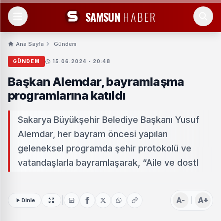
SAMSUN
HABER
Ana Sayfa
Gündem
GÜNDEM
15.06.2024 - 20:48
Başkan Alemdar, bayramlaşma
programlarına katıldı
Sakarya Büyükşehir Belediye Başkanı Yusuf
Alemdar, her bayram öncesi yapılan
geleneksel programda şehir protokolü ve
vatandaşlarla bayramlaşarak, “Aile ve dostl
A-
A+
Dinle