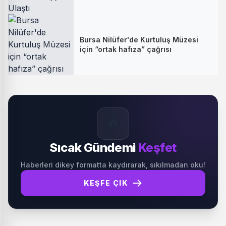
Bursa Nilüfer'de Kurtuluş Müzesi
için “ortak hafıza” çağrısı
🔥
Sıcak Gündemi
Keşfet
Haberleri dikey formatta kaydırarak, sıkılmadan oku!
KEŞFE ÇIK