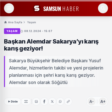
SAMSUN
HABER
Ana Sayfa
Yaşam
YAŞAM
08.12.2024 - 15:07
Başkan Alemdar Sakarya’yı karış
karış geziyor!
Sakarya Büyükşehir Belediye Başkanı Yusuf
Alemdar, hizmetlerin takibi ve yeni projelerin
planlanması için şehri karış karış geziyor.
Alemdar son olarak Söğütlü
A-
A+
Dinle