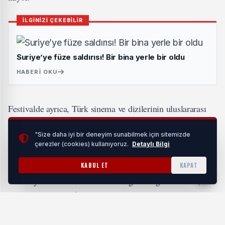
İLGİNİZİ ÇEKEBİLİR
Suriye’ye füze saldırısı! Bir bina yerle bir oldu
HABERI OKU
Festivalde ayrıca, Türk sinema ve dizilerinin uluslararası
alanda tanınan ismi Tuba Büyüküstün, Red Sea Film
"Size daha iyi bir deneyim sunabilmek için sitemizde
Festivali’nin yarışma jürisinde yer alıyor.
çerezler (cookies) kullanıyoruz.
Detaylı Bilgi
Usta yönetmen Spike Lee’nin jüri başkanlığını üstlendiği
KABUL ET
KAPAT
ve Hollywood’un ünlü isimlerini ağırlandığı festivalde,
Tuba Büyüküstün, İngiliz oyuncu Minnie Driver ve Mısırlı
yönetmen Abu Bakr Shawky ile birlikte filmleri