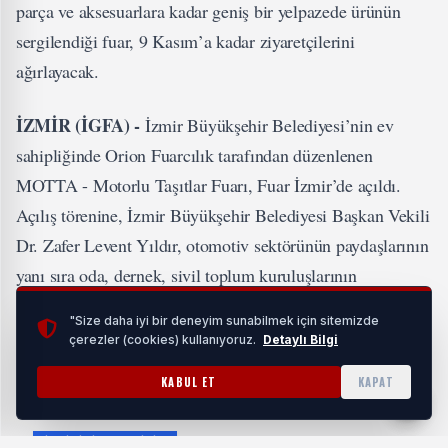
parça ve aksesuarlara kadar geniş bir yelpazede ürünün
sergilendiği fuar, 9 Kasım’a kadar ziyaretçilerini
ağırlayacak.
İZMİR (İGFA) -
İzmir Büyükşehir Belediyesi’nin ev
sahipliğinde Orion Fuarcılık tarafından düzenlenen
MOTTA - Motorlu Taşıtlar Fuarı, Fuar İzmir’de açıldı.
Açılış törenine, İzmir Büyükşehir Belediyesi Başkan Vekili
Dr. Zafer Levent Yıldır, otomotiv sektörünün paydaşlarının
yanı sıra oda, dernek, sivil toplum kuruluşlarının
temsilcileri ve sektör profesyonelleri katıldı. Fuar yeni araç
"Size daha iyi bir deneyim sunabilmek için sitemizde
tanıtımlarının yapıldığı, test sürüşlerinin gerçekleştiği ve
çerezler (cookies) kullanıyoruz.
Detaylı Bilgi
sektörün geleceğini şekillendirecek iş birliklerinin
KABUL ET
KAPAT
kurulduğu dinamik bir platform olacak.
İLGİNİZİ ÇEKEBİLİR