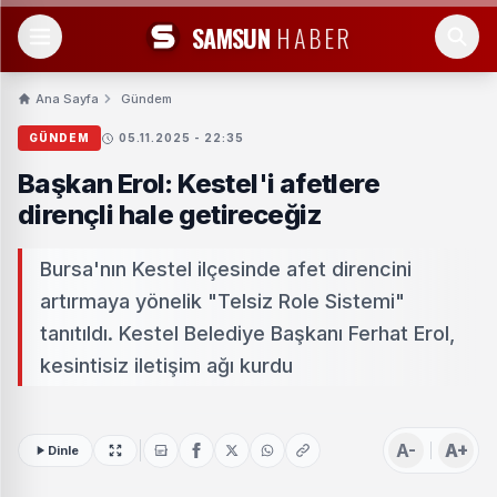
SAMSUN
HABER
Ana Sayfa
Gündem
GÜNDEM
05.11.2025 - 22:35
Başkan Erol: Kestel'i afetlere
dirençli hale getireceğiz
Bursa'nın Kestel ilçesinde afet direncini
artırmaya yönelik "Telsiz Role Sistemi"
tanıtıldı. Kestel Belediye Başkanı Ferhat Erol,
kesintisiz iletişim ağı kurdu
A-
A+
Dinle