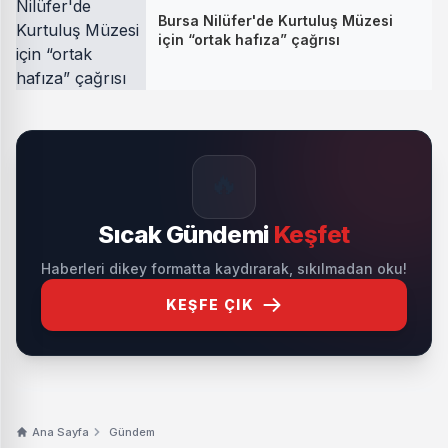
Bursa Nilüfer'de Kurtuluş Müzesi
için “ortak hafıza” çağrısı
🔥
Sıcak Gündemi
Keşfet
Haberleri dikey formatta kaydırarak, sıkılmadan oku!
KEŞFE ÇIK
Ana Sayfa
Gündem