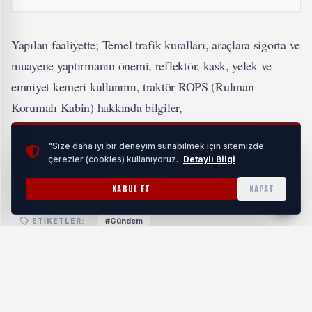
Yapılan faaliyette; Temel trafik kuralları, araçlara sigorta ve
muayene yaptırmanın önemi, reflektör, kask, yelek ve
emniyet kemeri kullanımı, traktör ROPS (Rulman
Korumalı Kabin) hakkında bilgiler,
alkollü araç kullanımı ve sonuçları, diğer tarım araçlarının
"Size daha iyi bir deneyim sunabilmek için sitemizde
çerezler (cookies) kullanıyoruz.
Detaylı Bilgi
sürüş kuralları konularında detaylı bilgiler aktarıldı.
KABUL ET
KAPAT
#Gündem
ETIKETLER:
Benzer Haberler