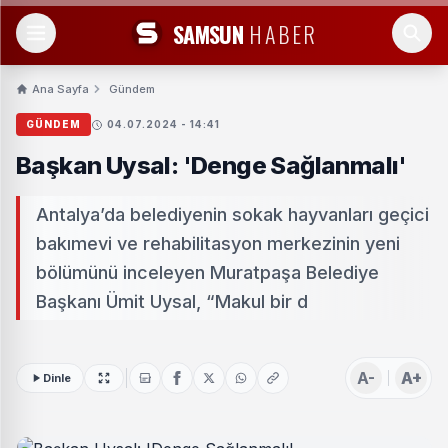
SAMSUN
HABER
Ana Sayfa
Gündem
GÜNDEM
04.07.2024 - 14:41
Başkan Uysal: 'Denge Sağlanmalı'
Antalya’da belediyenin sokak hayvanları geçici
bakımevi ve rehabilitasyon merkezinin yeni
bölümünü inceleyen Muratpaşa Belediye
Başkanı Ümit Uysal, “Makul bir d
A-
A+
Dinle