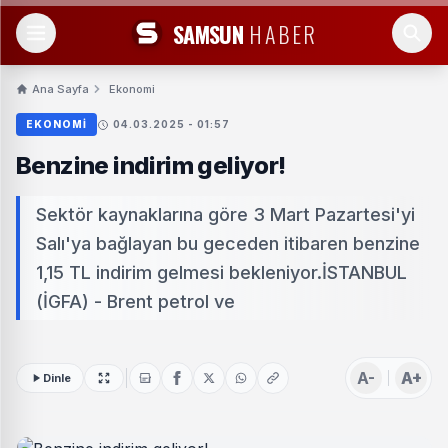
SAMSUN
HABER
Ana Sayfa
Ekonomi
EKONOMI
04.03.2025 - 01:57
Benzine indirim geliyor!
Sektör kaynaklarına göre 3 Mart Pazartesi'yi
Salı'ya bağlayan bu geceden itibaren benzine
1,15 TL indirim gelmesi bekleniyor.İSTANBUL
(İGFA) - Brent petrol ve
A-
A+
Dinle