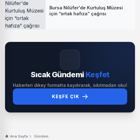
Bursa Nilüfer'de Kurtuluş Müzesi
için “ortak hafıza” çağrısı
🔥
Sıcak Gündemi
Keşfet
Haberleri dikey formatta kaydırarak, sıkılmadan oku!
KEŞFE ÇIK
Ana Sayfa
Gündem