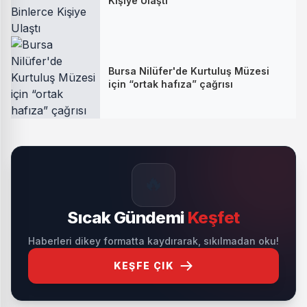
Kişiye Ulaştı
Bursa Nilüfer'de Kurtuluş Müzesi
için “ortak hafıza” çağrısı
🔥
Sıcak Gündemi
Keşfet
Haberleri dikey formatta kaydırarak, sıkılmadan oku!
KEŞFE ÇIK