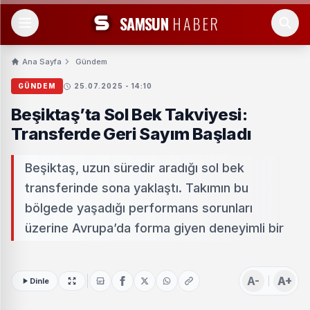
SAMSUN
HABER
Ana Sayfa
Gündem
GÜNDEM
25.07.2025 - 14:10
Beşiktaş’ta Sol Bek Takviyesi:
Transferde Geri Sayım Başladı
Beşiktaş, uzun süredir aradığı sol bek
transferinde sona yaklaştı. Takımın bu
bölgede yaşadığı performans sorunları
üzerine Avrupa’da forma giyen deneyimli bir
A-
A+
Dinle