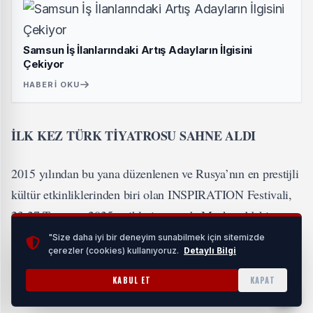
Samsun İş İlanlarındaki Artış Adayların İlgisini
Çekiyor
HABERI OKU
İLK KEZ TÜRK TİYATROSU SAHNE ALDI
2015 yılından bu yana düzenlenen ve Rusya’nın en prestijli
kültür etkinliklerinden biri olan INSPIRATION Festivali,
23-27 Temmuz 2025 tarihleri arasında Moskova’daki
VDNKh Kültür ve Fuar alanında gerçekleştiriliyor.
"Size daha iyi bir deneyim sunabilmek için sitemizde
çerezler (cookies) kullanıyoruz.
Detaylı Bilgi
Festivalde bu yıl ilk kez bir Türk tiyatrosu sahne aldı.
Kocaeli Şehir Tiyatroları’nın sahnelediği Savaş ve Barış,
KABUL ET
KAPAT
festivalin açılış oyunu olarak sanatseverlerle buluştu.