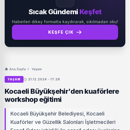
Sıcak Gündemi
Keşfet
Haberleri dikey formatta kaydırarak, sıkılmadan oku!
KEŞFE ÇIK
Ana Sayfa
Yaşam
YAŞAM
21.12.2024 - 17:28
Kocaeli Büyükşehir'den kuaförlere
workshop eğitimi
Kocaeli Büyükşehir Belediyesi, Kocaeli
Kuaförler ve Güzellik Salonları İşletmecileri