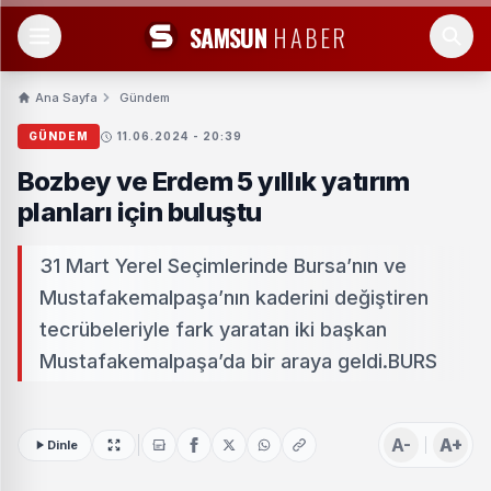
SAMSUN
HABER
Ana Sayfa
Gündem
GÜNDEM
11.06.2024 - 20:39
Bozbey ve Erdem 5 yıllık yatırım
planları için buluştu
31 Mart Yerel Seçimlerinde Bursa’nın ve
Mustafakemalpaşa’nın kaderini değiştiren
tecrübeleriyle fark yaratan iki başkan
Mustafakemalpaşa’da bir araya geldi.BURS
A-
A+
Dinle