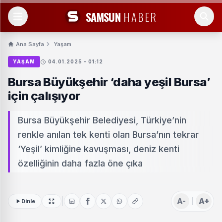
SAMSUN
HABER
Ana Sayfa
Yaşam
YAŞAM
04.01.2025 - 01:12
Bursa Büyükşehir ‘daha yeşil Bursa’
için çalışıyor
Bursa Büyükşehir Belediyesi, Türkiye’nin
renkle anılan tek kenti olan Bursa’nın tekrar
‘Yeşil’ kimliğine kavuşması, deniz kenti
özelliğinin daha fazla öne çıka
A-
A+
Dinle