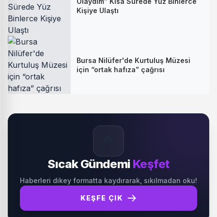
Olaydım” Kısa Sürede Yüz Binlerce
Kişiye Ulaştı
Bursa Nilüfer'de Kurtuluş Müzesi
için “ortak hafıza” çağrısı
🔥
Sıcak Gündemi
Keşfet
Haberleri dikey formatta kaydırarak, sıkılmadan oku!
KEŞFE ÇIK