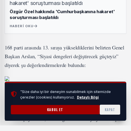
Özgür Özel hakkında 'Cumhurbaşkanına hakaret'
soruşturması başlatıldı
HABERI OKU
168 parti arasında 13. sıraya yükseldiklerini belirten Genel
Başkan Arslan, “Siyasi dengeleri değiştirecek güçteyiz”
diyerek şu değerlendirmelerde bulundu:
“11 aylık bir siyasi parti olmamıza rağmen, Türkiye’nin
"Size daha iyi bir deneyim sunabilmek için sitemizde
çerezler (cookies) kullanıyoruz.
Detaylı Bilgi
dört bir yanından gelen yoğun ilgi ve üye başvuruları
bizleri gururlandırıyor. Henüz başvuruların yalnızca bir
KABUL ET
KAPAT
kısmını işleyebildik, buna rağmen 13. sıraya yükselmiş
olmak, partimizin ne kadar büyük bir toplumsal ihtiyacı