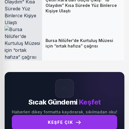
Olaydım” Kısa Sürede Yüz Binlerce
Kişiye Ulaştı
Bursa Nilüfer'de Kurtuluş Müzesi
için “ortak hafıza” çağrısı
🔥
Sıcak Gündemi
Keşfet
Haberleri dikey formatta kaydırarak, sıkılmadan oku!
KEŞFE ÇIK