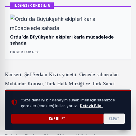
İLGİNİZİ ÇEKEBİLİR
Ordu'da Büyükşehir ekipleri karla mücadelede
sahada
HABERI OKU
Konseri, Şef Serkan Kiviz yönetti. Gecede sahne alan
Muhtarlar Korosu, Türk Halk Müziği ve Türk Sanat
Müziği eserlerinden oluşan repertuvarı orkestra eşliğinde
seslendirdi. Konser, Bursalı sanatseverlerden tam not aldı.
"Size daha iyi bir deneyim sunabilmek için sitemizde
çerezler (cookies) kullanıyoruz.
Detaylı Bilgi
Muhtarların sahne performanslarının, sahadaki
KABUL ET
KAPAT
performansları kadar iyi olduğunu vurgulayan Yıldırım