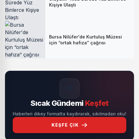
Kişiye Ulaştı
Bursa Nilüfer'de Kurtuluş Müzesi
için “ortak hafıza” çağrısı
🔥
Sıcak Gündemi
Keşfet
Haberleri dikey formatta kaydırarak, sıkılmadan oku!
KEŞFE ÇIK