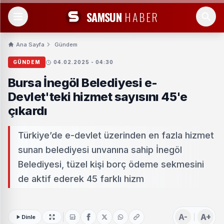
SAMSUN
HABER
Ana Sayfa
Gündem
GÜNDEM
04.02.2025 - 04:30
Bursa İnegöl Belediyesi e-
Devlet'teki hizmet sayısını 45'e
çıkardı
Türkiye’de e-devlet üzerinden en fazla hizmet
sunan belediyesi unvanına sahip İnegöl
Belediyesi, tüzel kişi borç ödeme sekmesini
de aktif ederek 45 farklı hizm
A-
A+
Dinle