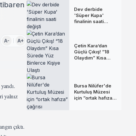
tibaren
Dev derbide
'Süper Kupa'
finalinin saati
değişti
A-
A+
Çetin Kara’dan
Güçlü Çıkış! “18
Olaydım” Kısa
Sürede Yüz
Binlerce Kişiye
Ulaştı
 yandı.
Bursa Nilüfer'de
Kurtuluş Müzesi
i yalnız
için “ortak hafıza”
çağrısı
ngın çıktı.