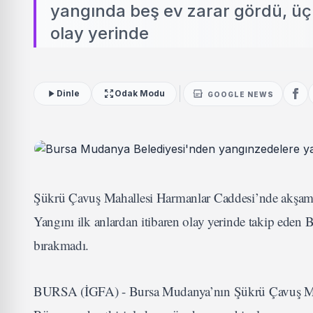
yangında beş ev zarar gördü, üç
olay yerinde
Dinle
Odak Modu
GOOGLE NEWS
Şükrü Çavuş Mahallesi Harmanlar Caddesi’nde akşam s
Yangını ilk anlardan itibaren olay yerinde takip eden
bırakmadı.
BURSA (İGFA) - Bursa Mudanya’nın Şükrü Çavuş Mahal