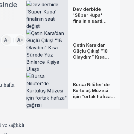
esinde
Dev derbide
'Süper Kupa'
finalinin saati
değişti
A-
A+
Çetin Kara’dan
Güçlü Çıkış! “18
Olaydım” Kısa
Sürede Yüz
Binlerce Kişiye
Ulaştı
u hafta
Bursa Nilüfer'de
Kurtuluş Müzesi
için “ortak hafıza”
çağrısı
ve sağlıklı