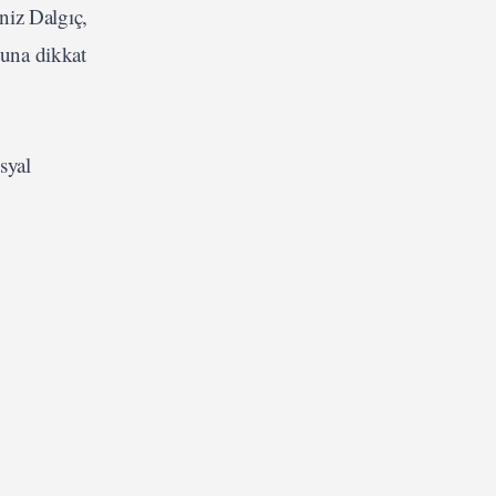
niz Dalgıç,
ğuna dikkat
syal