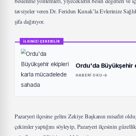
beslenme yöntemleri, yiyeceklerin besin değerleri ve içe
tavsiyeler veren Dr. Feridun Kunak’la Evlerinize Sağlık
şifa dağıtıyor.
İLGİNİZİ ÇEKEBİLİR
Ordu'da Büyükşehir 
HABERI OKU
Pazaryeri ilçesine gelim Zekiye Başkanın misafiri old
çekimler yaptığını söyleyip, Pazaryeri ilçesinin güzell