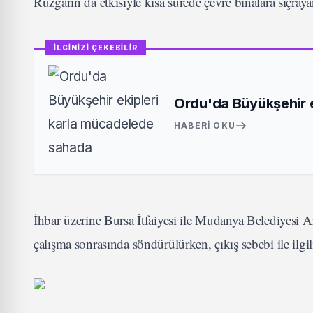
Rüzgarın da etkisiyle kısa sürede çevre binalara sıçra
İLGİNİZİ ÇEKEBİLİR
Ordu'da Büyükşehir 
HABERI OKU
İhbar üzerine Bursa İtfaiyesi ile Mudanya Belediyesi A
çalışma sonrasında söndürülürken, çıkış sebebi ile ilgil