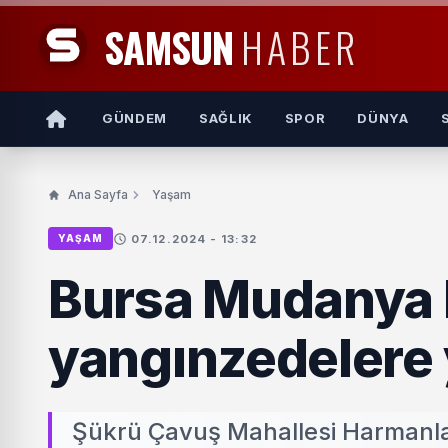
SAMSUN
HABER
GÜNDEM
SAĞLIK
SPOR
DÜNYA
Ana Sayfa
Yaşam
07.12.2024 - 13:32
YAŞAM
Bursa Mudanya 
yangınzedelere 
Şükrü Çavuş Mahallesi Harmanla