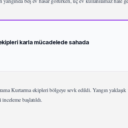
yan yangında beş ev hasar görürken, üç ev kullanılamaz hale ge
ekipleri karla mücadelede sahada
rama Kurtarma ekipleri bölgeye sevk edildi. Yangın yaklaşık 
i inceleme başlatıldı.