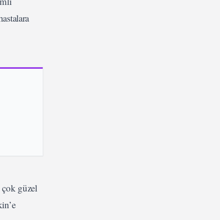
emli
hastalara
n çok güzel
kin’e