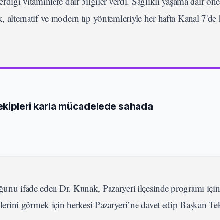
rdiği vitaminlere dair bilgiler verdi. Sağlıklı yaşama dair ön
, alternatif ve modern tıp yöntemleriyle her hafta Kanal 7'de 
ekipleri karla mücadelede sahada
uğunu ifade eden Dr. Kunak, Pazaryeri ilçesinde programı içi
iklerini görmek için herkesi Pazaryeri’ne davet edip Başkan Te