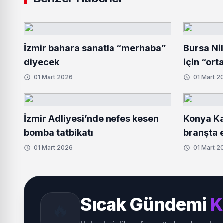
İzmir bahara sanatla “merhaba”
Bursa Ni
diyecek
için “ort
01 Mart 2026
01 Mart 2
İzmir Adliyesi’nde nefes kesen
Konya Ka
bomba tatbikatı
branşta e
01 Mart 2026
01 Mart 2
Sıcak Gündemi
K
🔥