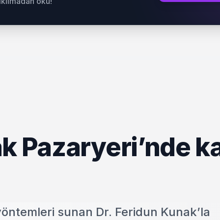
sıkılmadan oku!
ak Pazaryeri’nde k
 yöntemleri sunan Dr. Feridun Kunak’la