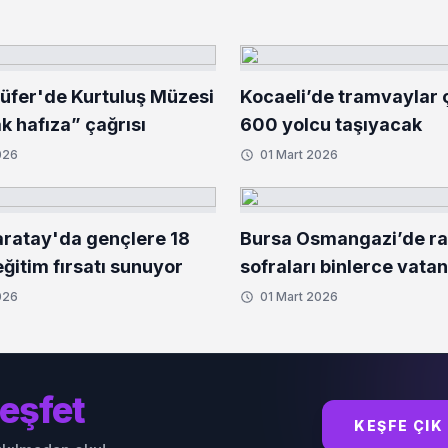
lüfer'de Kurtuluş Müzesi
Kocaeli’de tramvaylar çi
ak hafıza” çağrısı
600 yolcu taşıyacak
026
01 Mart 2026
ratay'da gençlere 18
Bursa Osmangazi’de r
ğitim fırsatı sunuyor
sofraları binlerce vata
buluşturuyor
026
01 Mart 2026
eşfet
KEŞFE ÇIK