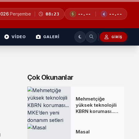
2026
Perşembe
08:23
--.--
--.--
VİDEO
GALERİ
GIRIŞ
Çok Okunanlar
Mehmetçiğe
yüksek teknolojili
KBRN koruması...
MKE’den yeni
donanım setleri
Masal
n