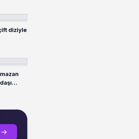
ft diziyle
amazan
ndaşı