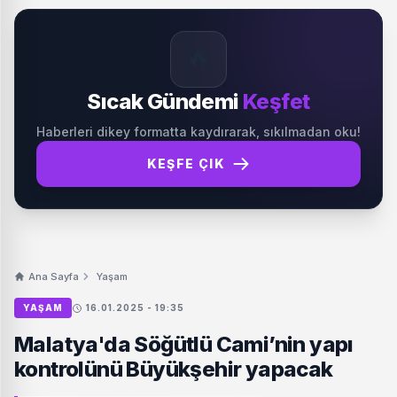
🔥
Sıcak Gündemi
Keşfet
Haberleri dikey formatta kaydırarak, sıkılmadan oku!
KEŞFE ÇIK
Ana Sayfa
Yaşam
YAŞAM
16.01.2025 - 19:35
Malatya'da Söğütlü Cami’nin yapı
kontrolünü Büyükşehir yapacak