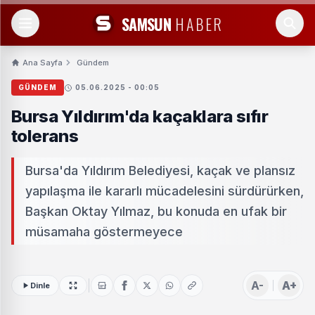
SAMSUN
HABER
Ana Sayfa
Gündem
GÜNDEM
05.06.2025 - 00:05
Bursa Yıldırım'da kaçaklara sıfır
tolerans
Bursa'da Yıldırım Belediyesi, kaçak ve plansız
yapılaşma ile kararlı mücadelesini sürdürürken,
Başkan Oktay Yılmaz, bu konuda en ufak bir
müsamaha göstermeyece
A-
A+
Dinle