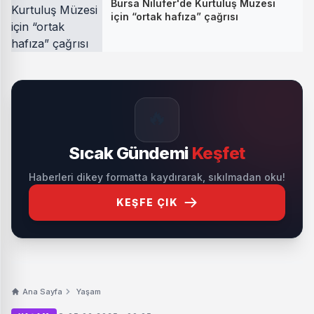
Bursa Nilüfer'de Kurtuluş Müzesi
için “ortak hafıza” çağrısı
🔥
Sıcak Gündemi
Keşfet
Haberleri dikey formatta kaydırarak, sıkılmadan oku!
KEŞFE ÇIK
Ana Sayfa
Yaşam