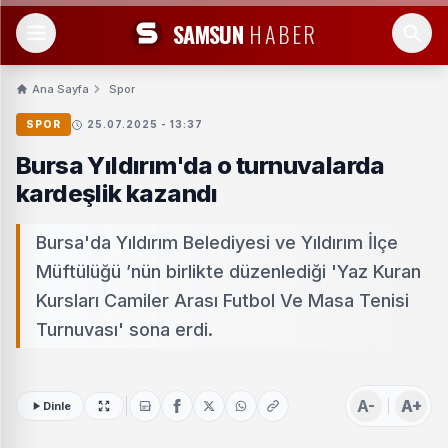
SAMSUN
HABER
Ana Sayfa
Spor
SPOR
25.07.2025 - 13:37
Bursa Yıldırım'da o turnuvalarda
kardeşlik kazandı
Bursa'da Yıldırım Belediyesi ve Yıldırım İlçe
Müftülüğü ’nün birlikte düzenlediği 'Yaz Kuran
Kursları Camiler Arası Futbol Ve Masa Tenisi
Turnuvası' sona erdi.
A-
A+
Dinle