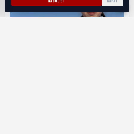
KABUL ET
KAPAT
Kış Olimpiyatları'na katılan milli kayakçılara Bakan
Bak'tan tebrik mesajı
HABERI OKU
Tecrübeli oyuncu Büyükşehir’de
Geçtiğimiz sezon 1.Lig ekibi Finalspor adına mücadele
eden Gökhan Aydın, 2025-2026 sezonunda Büyükşehir
forması giyecek. Baş Antrenör Sinan Çambel yönetiminde