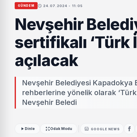
24.07.2024 - 11:05
GÜNDEM
Nevşehir Belediy
sertifikalı ‘Türk 
açılacak
Nevşehir Belediyesi Kapadokya E
rehberlerine yönelik olarak ‘Türk
Nevşehir Beledi
Dinle
Odak Modu
GOOGLE NEWS