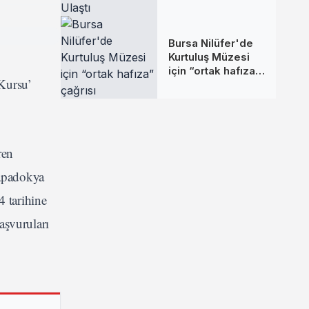
Binlerce Kişiye
Ulaştı
Bursa Nilüfer'de
Kurtuluş Müzesi
için “ortak hafıza”
Kursu’
çağrısı
ren
Kapadokya
4 tarihine
aşvuruları