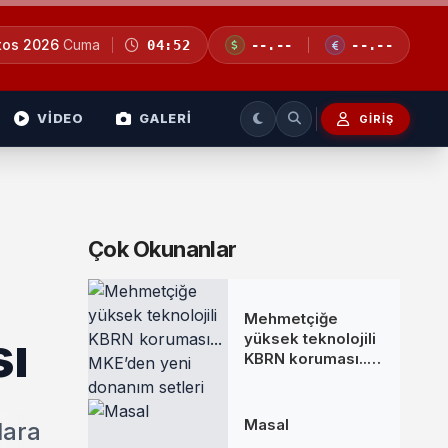
tos 2026
Cuma
04:52
--.--
--.--
VİDEO
GALERİ
GIRIŞ
Çok Okunanlar
Mehmetçiğe
sı
yüksek teknolojili
KBRN koruması...
MKE’den yeni
donanım setleri
Masal
lara