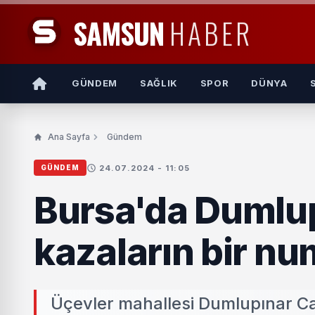
SAMSUN
HABER
GÜNDEM
SAĞLIK
SPOR
DÜNYA
Ana Sayfa
Gündem
24.07.2024 - 11:05
GÜNDEM
Bursa'da Dumlup
kazaların bir nu
Üçevler mahallesi Dumlupınar Ca