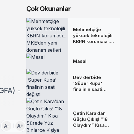
Çok Okunanlar
Mehmetçiğe
yüksek teknolojili
KBRN koruması...
MKE’den yeni
donanım setleri
Masal
Dev derbide
'Süper Kupa'
İGFA) -
finalinin saati
değişti
Çetin Kara’dan
Güçlü Çıkış! “18
Olaydım” Kısa
A-
A+
Sürede Yüz