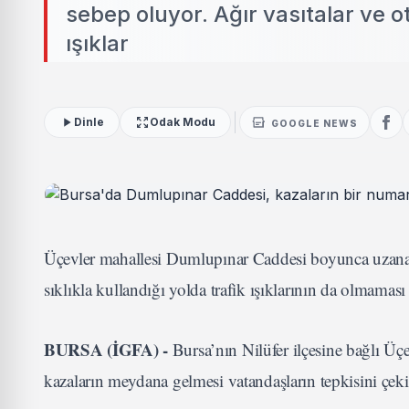
sebep oluyor. Ağır vasıtalar ve ot
ışıklar
Dinle
Odak Modu
GOOGLE NEWS
Üçevler mahallesi Dumlupınar Caddesi boyunca uzanan y
sıklıkla kullandığı yolda trafik ışıklarının da olmaması
BURSA (İGFA) -
Bursa’nın Nilüfer ilçesine bağlı Ü
kazaların meydana gelmesi vatandaşların tepkisini çek