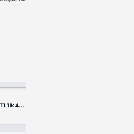
TL’lik 484
rildi