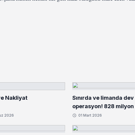
e Nakliyat
Sınırda ve limanda dev
operasyon! 828 milyon 
kilo uyuşturucu ele geçi
uz 2026
01 Mart 2026