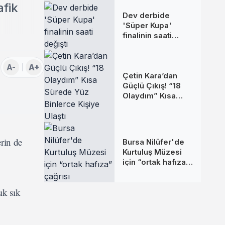
afik
Dev derbide
'Süper Kupa'
finalinin saati
değişti
A-
A+
Çetin Kara’dan
Güçlü Çıkış! “18
Olaydım” Kısa
Sürede Yüz
Binlerce Kişiye
Ulaştı
rin de
Bursa Nilüfer'de
Kurtuluş Müzesi
için “ortak hafıza”
çağrısı
ık sık