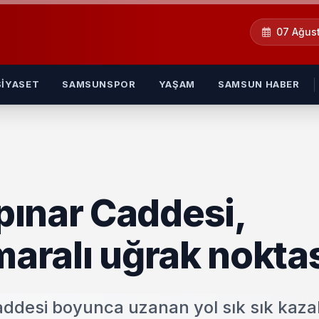
07 Ağus
SIYASET
SAMSUNSPOR
YAŞAM
SAMSUN HABER
ınar Caddesi,
maralı uğrak nokta
ddesi boyunca uzanan yol sık sık kaza