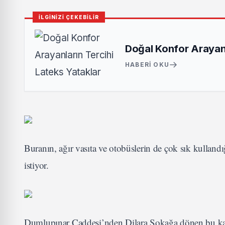
İLGİNİZİ ÇEKEBİLİR
Doğal Konfor Arayanl
HABERI OKU
Buranın, ağır vasıta ve otobüslerin de çok sık kullandığ
istiyor.
Dumlupınar Caddesi’nden Dilara Sokağa dönen bu kav