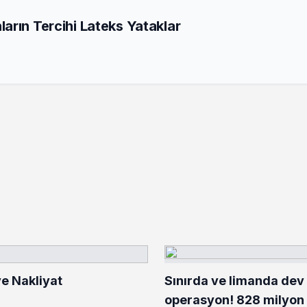
arın Tercihi Lateks Yataklar
e Nakliyat
Sınırda ve limanda dev
operasyon! 828 milyon 