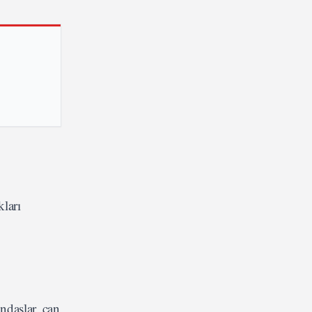
kları
daşlar, can