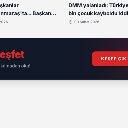
aşkanlar
DMM yalanladı: Türkiy
maraş'ta... Başkan
bin çocuk kayboldu iddi
den deprem bölgesine
 2026
03 Şubat 2026
eşfet
KEŞFE ÇIK
sıkılmadan oku!