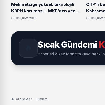
Mehmetçiğe yüksek teknolojili
CHP'li b
KBRN koruması... MKE’den yeni
Kahraman
donanım setleri
Bozbey'
03 Şubat 2026
03 Şubat
ziyaret
Sıcak Gündemi
K
🔥
Haberleri dikey formatta kaydırarak, 
Ana Sayfa
Gündem