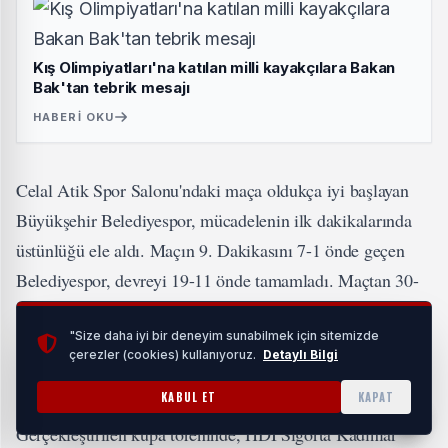
Kış Olimpiyatları'na katılan milli kayakçılara Bakan
Bak'tan tebrik mesajı
HABERI OKU
Celal Atik Spor Salonu'ndaki maça oldukça iyi başlayan
Büyükşehir Belediyespor, mücadelenin ilk dakikalarında
üstünlüğü ele aldı. Maçın 9. Dakikasını 7-1 önde geçen
Belediyespor, devreyi 19-11 önde tamamladı. Maçtan 30-
25 galip ayrılan Bursa Büyükşehir Belediyespor, tarihinde
ilk kez Türkiye Kupası'nı müzesine götürdü.
"Size daha iyi bir deneyim sunabilmek için sitemizde
çerezler (cookies) kullanıyoruz.
Detaylı Bilgi
KABUL ET
KAPAT
Gerçekleştirilen kupa töreninde, HDI Sigorta Kadınlar