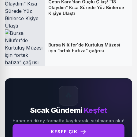
Çetin Kara’dan Güçlü Çıkış! “18
Olaydım” Kısa Sürede Yüz Binlerce
Kişiye Ulaştı
Bursa Nilüfer'de Kurtuluş Müzesi
için “ortak hafıza” çağrısı
🔥
Sıcak Gündemi
Keşfet
Haberleri dikey formatta kaydırarak, sıkılmadan oku!
KEŞFE ÇIK