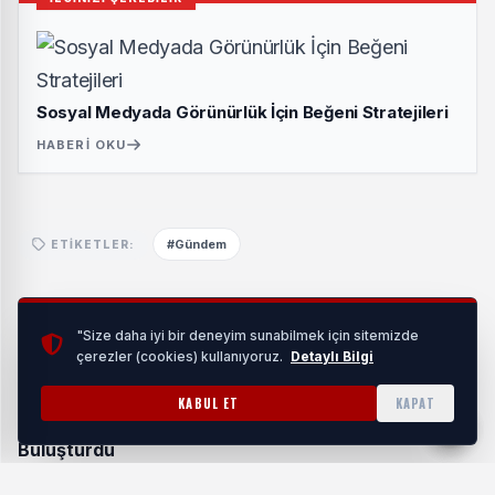
Sosyal Medyada Görünürlük İçin Beğeni Stratejileri
HABERI OKU
#Gündem
ETIKETLER:
Benzer Haberler
"Size daha iyi bir deneyim sunabilmek için sitemizde
çerezler (cookies) kullanıyoruz.
Detaylı Bilgi
KABUL ET
KAPAT
KSTK, Türkiye Genelindeki Teşkilatlarını İstanbul'da
Buluşturdu
07 Ağustos 2026