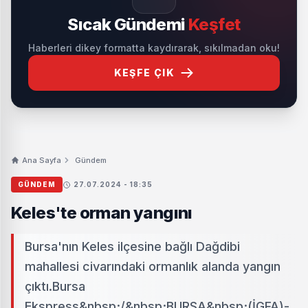
Sıcak Gündemi
Keşfet
Haberleri dikey formatta kaydırarak, sıkılmadan oku!
KEŞFE ÇIK
Ana Sayfa
Gündem
GÜNDEM
27.07.2024 - 18:35
Keles'te orman yangını
Bursa'nın Keles ilçesine bağlı Dağdibi
mahallesi civarındaki ormanlık alanda yangın
çıktı.Bursa
Ekspress&nbsp;/&nbsp;BURSA&nbsp;(İGFA)-