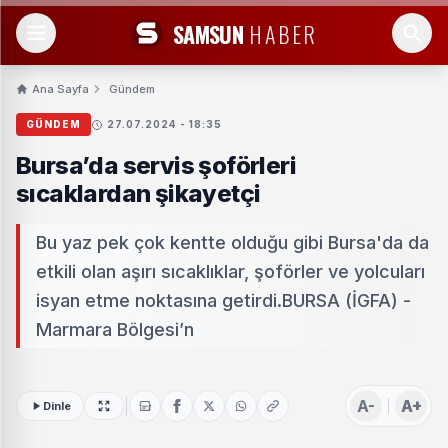
SAMSUN
HABER
Ana Sayfa
Gündem
GÜNDEM
27.07.2024 - 18:35
Bursa’da servis şoförleri
sıcaklardan şikayetçi
Bu yaz pek çok kentte olduğu gibi Bursa'da da
etkili olan aşırı sıcaklıklar, şoförler ve yolcuları
isyan etme noktasına getirdi.BURSA (İGFA) -
Marmara Bölgesi’n
A-
A+
Dinle