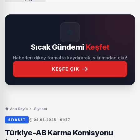
🔥
Sıcak Gündemi
Keşfet
Haberleri dikey formatta kaydırarak, sıkılmadan oku!
KEŞFE ÇIK
Ana Sayfa
Siyaset
SIYASET
04.03.2025 - 01:57
Türkiye-AB Karma Komisyonu