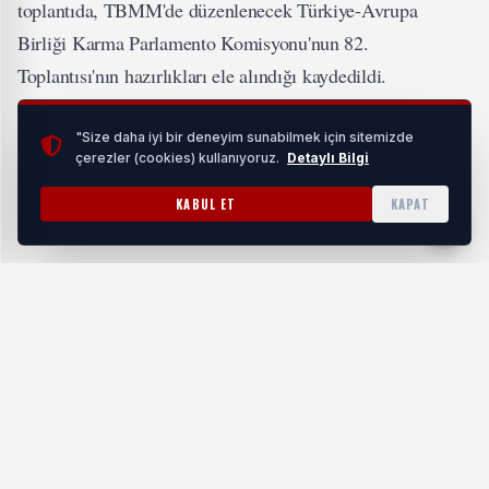
toplantıda, TBMM'de düzenlenecek Türkiye-Avrupa
Birliği Karma Parlamento Komisyonu'nun 82.
Toplantısı'nın hazırlıkları ele alındığı kaydedildi.
Başkanlık Divanı üyeleri, toplantı sonrasında FETÖ'nün 15
"Size daha iyi bir deneyim sunabilmek için sitemizde
çerezler (cookies) kullanıyoruz.
Detaylı Bilgi
Temmuz 2016'daki darbe girişimi sırasında bombalanan
yerleri inceleyerek çelenk sundu.
KABUL ET
KAPAT
#Siyaset
ETIKETLER:
Benzer Haberler
AK Parti’li Kırkpınar’dan İzmir ve Gazze