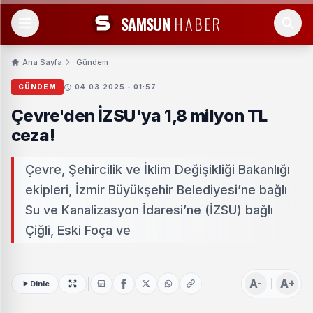
SAMSUN
HABER
Ana Sayfa
Gündem
GÜNDEM
04.03.2025 - 01:57
Çevre'den İZSU'ya 1,8 milyon TL
ceza!
Çevre, Şehircilik ve İklim Değişikliği Bakanlığı
ekipleri, İzmir Büyükşehir Belediyesi’ne bağlı
Su ve Kanalizasyon İdaresi’ne (İZSU) bağlı
Çiğli, Eski Foça ve
A-
A+
Dinle