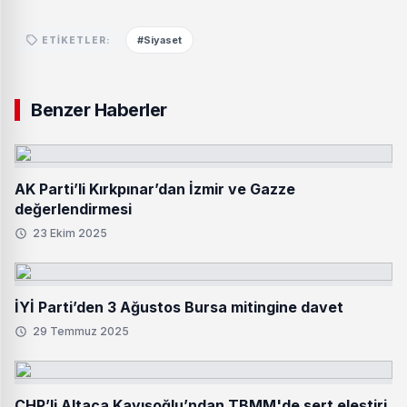
#Siyaset
ETIKETLER:
Benzer Haberler
AK Parti’li Kırkpınar’dan İzmir ve Gazze
değerlendirmesi
23 Ekim 2025
İYİ Parti’den 3 Ağustos Bursa mitingine davet
29 Temmuz 2025
CHP’li Altaca Kayışoğlu’ndan TBMM'de sert eleştiri