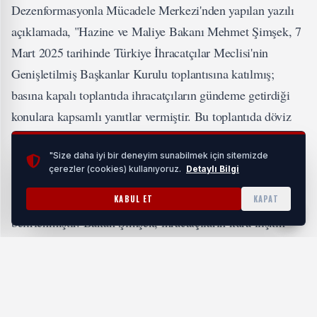
Dezenformasyonla Mücadele Merkezi'nden yapılan yazılı
açıklamada, "Hazine ve Maliye Bakanı Mehmet Şimşek, 7
Mart 2025 tarihinde Türkiye İhracatçılar Meclisi'nin
Genişletilmiş Başkanlar Kurulu toplantısına katılmış;
basına kapalı toplantıda ihracatçıların gündeme getirdiği
konulara kapsamlı yanıtlar vermiştir. Bu toplantıda döviz
kuruna ilişkin Bakan Şimşek’e atfedilen ve haberde yer
verilen değerlendirmeler doğru değildir. Bahse konu
"Size daha iyi bir deneyim sunabilmek için sitemizde
çerezler (cookies) kullanıyoruz.
Detaylı Bilgi
toplantıda, Bakan Şimşek’in açıklamalarının bağlamından
koparıldığı ve manipüle edilerek servis edildiği
KABUL ET
KAPAT
belirlenmiştir. Bakan Şimşek, ihracatçıların kura ilişkin
sorularına verdiği yanıtta; döviz piyasasının sağlıklı
işlemesi için oynaklığı dengeleyici adımlar atıldığını ve
enflasyon beklentileri çıpalanana kadar aşırı
dalgalanmalara izin verilmeyeceğini ifade etmiştir.