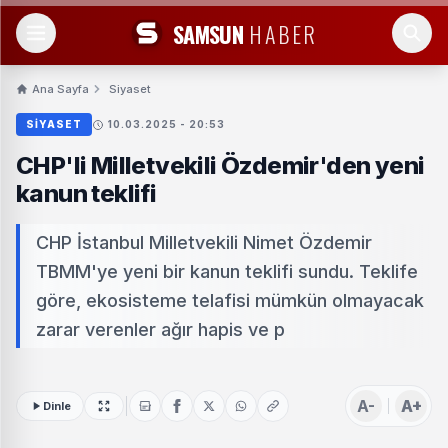
SAMSUN
HABER
Ana Sayfa
Siyaset
SIYASET
10.03.2025 - 20:53
CHP'li Milletvekili Özdemir'den yeni
kanun teklifi
CHP İstanbul Milletvekili Nimet Özdemir
TBMM'ye yeni bir kanun teklifi sundu. Teklife
göre, ekosisteme telafisi mümkün olmayacak
zarar verenler ağır hapis ve p
A-
A+
Dinle