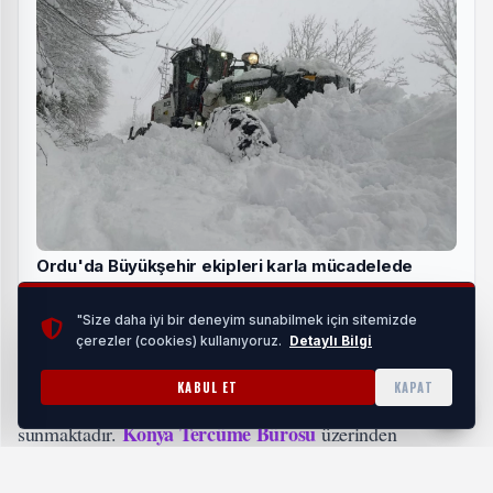
Ordu'da Büyükşehir ekipleri karla mücadelede
sahada
"Size daha iyi bir deneyim sunabilmek için sitemizde
HABERI OKU
çerezler (cookies) kullanıyoruz.
Detaylı Bilgi
KABUL ET
KAPAT
Büro, Almanca çeviri konusunda da uzmanlık
Konya Tercüme Bürosu
sunmaktadır.
üzerinden
Konya Almanca tercüme
alınabilecek
hizmeti, iş