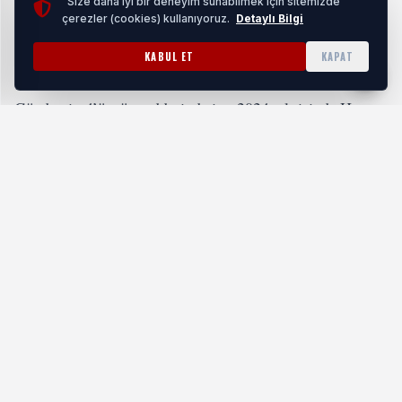
"Size daha iyi bir deneyim sunabilmek için sitemizde
sahada
çerezler (cookies) kullanıyoruz.
Detaylı Bilgi
HABERI OKU
KABUL ET
KAPAT
Gündemin 4’üncü maddesinde ise, 2024 yılı içinde Horoz
Kart alan ihtiyaç sahibi vatandaşlar ile emekli ikramiyesi
alması uygun görülen Horoz Kart sahibi vatandaşlara
ısınma yardımı konusu görüşüldü. Buna göre söz konusu
vatandaşlara, 2025 yılı Ocak, Şubat ve Mart aylarında 1000
TL olmak üzere hak sahibi başına toplam 3 bin TL ısınma
yardımı desteği verilmesi de oybirliği ile kabul edildi.
Gündemin 5’nci maddesinde de bir başka sosyal destek
projesi görüşüldü. Başkan Çavuşoğlu’nun büyük önem
verdiği proje ile kent merkezinde yaşayıp da köyüne