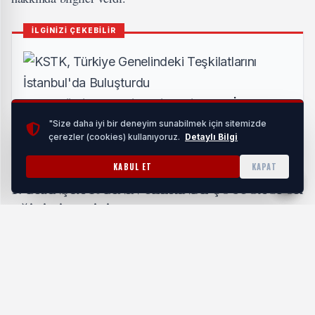
İLGİNİZİ ÇEKEBİLİR
KSTK, Türkiye Genelindeki Teşkilatlarını İstanbul'da
Buluşturdu
"Size daha iyi bir deneyim sunabilmek için sitemizde
çerezler (cookies) kullanıyoruz.
Detaylı Bilgi
HABERI OKU
KABUL ET
KAPAT
17 BRANŞTA 10 BİNİN ÜZERİNDE ÇOCUĞA SPOR
EĞİTİMİ VERİLİYOR
Büyükşehir Belediyesi’nin engellilerin yanında olduğunu
ve destek verdiğini söyleyen Başkan Ferdi Zeyrek, “Daha
önce Manisa’daki ampute takımımız da geldi. Onlara da
şunu söyledim. Belediye sizlerin yanında. Üzerimize ne