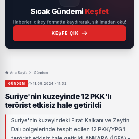
Sıcak Gündemi
Keşfet
Haberleri dikey formatta kaydırarak, sıkılmadan oku!
KEŞFE ÇIK
Ana Sayfa
Gündem
GÜNDEM
11.08.2024 - 11:32
Suriye'nin kuzeyinde 12 PKK'lı
terörist etkisiz hale getirildi
Suriye'nin kuzeyindeki Fırat Kalkanı ve Zeytin
Dalı bölgelerinde tespit edilen 12 PKK/YPG'li
terörist etkisiz hale getirildi.ANKARA (İGFA) -