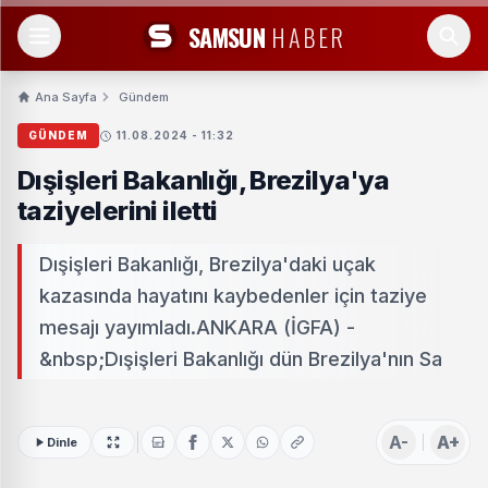
SAMSUN
HABER
Ana Sayfa
Gündem
GÜNDEM
11.08.2024 - 11:32
Dışişleri Bakanlığı, Brezilya'ya
taziyelerini iletti
Dışişleri Bakanlığı, Brezilya'daki uçak
kazasında hayatını kaybedenler için taziye
mesajı yayımladı.ANKARA (İGFA) -
&nbsp;Dışişleri Bakanlığı dün Brezilya'nın Sa
A-
A+
Dinle