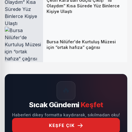
Çetin Kara’dan Güçlü Çıkış! “18
Olaydım” Kısa Sürede Yüz Binlerce
Kişiye Ulaştı
Bursa Nilüfer'de Kurtuluş Müzesi
için “ortak hafıza” çağrısı
🔥
Sıcak Gündemi
Keşfet
Haberleri dikey formatta kaydırarak, sıkılmadan oku!
KEŞFE ÇIK