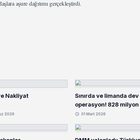
şlara aşure dağıtımı gerçekleştirdi.
e Nakliyat
Sınırda ve limanda dev
operasyon! 828 milyon 
kilo uyuşturucu ele geçi
uz 2026
01 Mart 2026