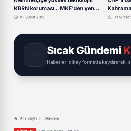
Mehmetçiğe yüksek teknolojili
CHP'li b
KBRN koruması... MKE’den yeni
Kahraman
donanım setleri
Bozbey'
03 Şubat 2026
03 Şubat
ziyaret
Sıcak Gündemi
K
🔥
Haberleri dikey formatta kaydırarak, 
Ana Sayfa
Gündem