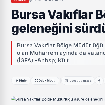
19.07.2024 - 18:32
GÜNDEM
Bursa Vakıflar 
geleneğini sürd
Bursa Vakıflar Bölge Müdürlüğü 
olan Muharrem ayında da vatan
(İGFA) -&nbsp; Kült
Dinle
Odak Modu
GOOGLE NEWS