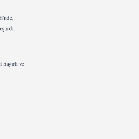
i'nde,
ştirdi.
 hayırlı ve