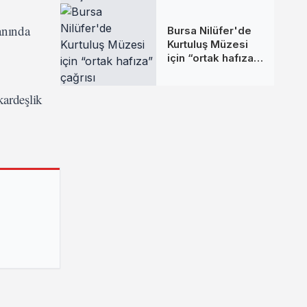
Ulaştı
anında
Bursa Nilüfer'de
Kurtuluş Müzesi
için “ortak hafıza”
çağrısı
kardeşlik