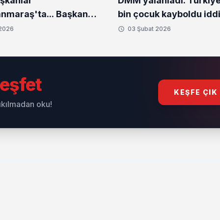
aşkanlar
DMM yalanladı: Türkiy
maraş'ta... Başkan
bin çocuk kayboldu iddi
den deprem bölgesine
 2026
03 Şubat 2026
eşfet
KEŞFE ÇIK
sıkılmadan oku!