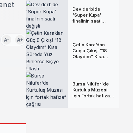
anet
Dev derbide
'Süper Kupa'
finalinin saati
değişti
A-
A+
Çetin Kara’dan
Güçlü Çıkış! “18
Olaydım” Kısa
Sürede Yüz
Binlerce Kişiye
Ulaştı
Bursa Nilüfer'de
Kurtuluş Müzesi
için “ortak hafıza”
çağrısı