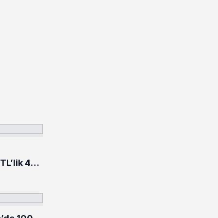
TL’lik 484
rildi