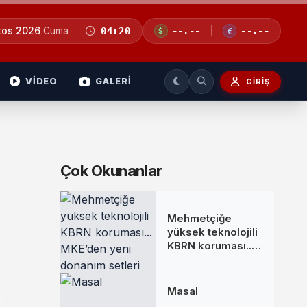
tos 2026
Cuma
04:20
--.--
--.--
VİDEO
GALERİ
GIRIŞ
Çok Okunanlar
Mehmetçiğe
yüksek teknolojili
KBRN koruması...
MKE’den yeni
donanım setleri
Masal