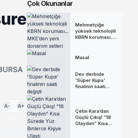
Çok Okunanlar
şure
Mehmetçiğe
yüksek teknolojili
KBRN koruması...
MKE’den yeni
donanım setleri
Masal
.BURSA
Dev derbide
'Süper Kupa'
finalinin saati
değişti
A-
A+
Çetin Kara’dan
Güçlü Çıkış! “18
Olaydım” Kısa
Sürede Yüz
Binlerce Kişiye