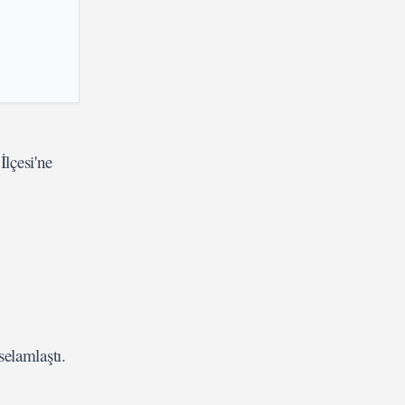
lçesi'ne
selamlaştı.