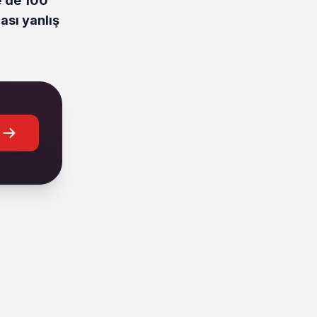
e’de 100
ası yanlış