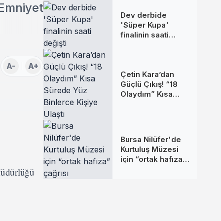
 Emniyet
Dev derbide
'Süper Kupa'
finalinin saati
değişti
A-
A+
Çetin Kara’dan
Güçlü Çıkış! “18
Olaydım” Kısa
Sürede Yüz
Binlerce Kişiye
Ulaştı
Bursa Nilüfer'de
Kurtuluş Müzesi
için “ortak hafıza”
çağrısı
Müdürlüğü