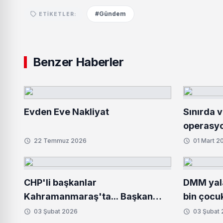
#Gündem
ETIKETLER:
Benzer Haberler
Evden Eve Nakliyat
Sınırda 
operasyo
kilo uyuş
22 Temmuz 2026
01 Mart 2
CHP'li başkanlar
DMM yala
Kahramanmaraş'ta... Başkan
bin çocuk
Bozbey'den deprem bölgesine
03 Şubat 2026
03 Şubat