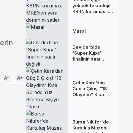
yüksek teknolojili
KBRN koruması...
MKE’den yeni
donanım setleri
Masal
serin
Dev derbide
'Süper Kupa'
finalinin saati
değişti
A-
A+
Çetin Kara’dan
Güçlü Çıkış! “18
Olaydım” Kısa
Sürede Yüz
Binlerce Kişiye
Ulaştı
Bursa Nilüfer'de
Kurtuluş Müzesi