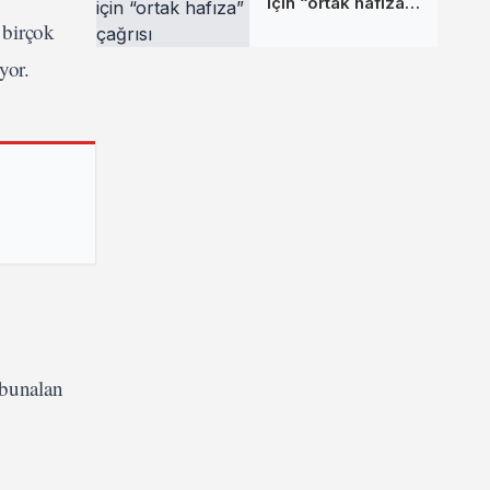
için “ortak hafıza”
çağrısı
n birçok
iyor.
 bunalan