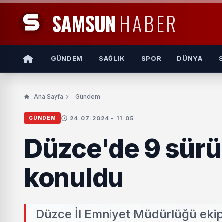
SAMSUN
HABER
GÜNDEM
SAĞLIK
SPOR
DÜNYA
Ana Sayfa
Gündem
24.07.2024 - 11:05
GÜNDEM
Düzce'de 9 sürü
konuldu
Düzce İl Emniyet Müdürlüğü ekipl