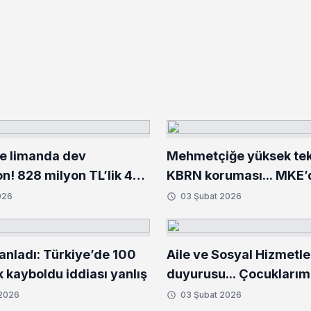
ve limanda dev
Mehmetçiğe yüksek tekn
n! 828 milyon TL’lik 484
KBRN koruması... MKE’
turucu ele geçirildi
donanım setleri
026
03 Şubat 2026
nladı: Türkiye’de 100
Aile ve Sosyal Hizmetl
 kayboldu iddiası yanlış
duyurusu... Çocuklarım
engellilerimiz ve yaşlıl
 2026
03 Şubat 2026