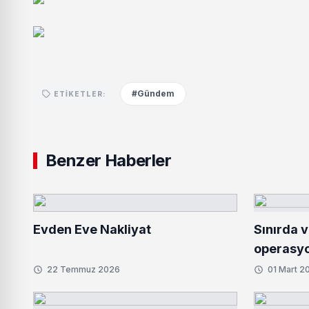
#Gündem
ETIKETLER:
Benzer Haberler
Evden Eve Nakliyat
Sınırda 
operasyo
kilo uyuş
22 Temmuz 2026
01 Mart 2