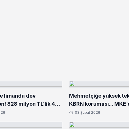
ve limanda dev
Mehmetçiğe yüksek tekn
n! 828 milyon TL’lik 484
KBRN koruması... MKE’
turucu ele geçirildi
donanım setleri
026
03 Şubat 2026