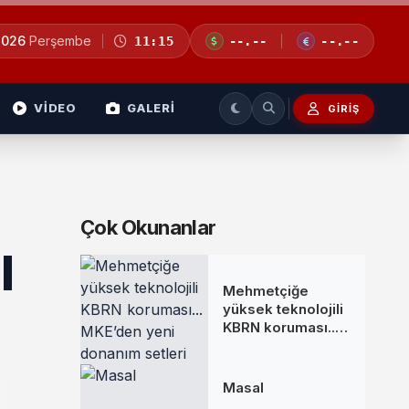
2026
Perşembe
11:15
--.--
--.--
VİDEO
GALERİ
GIRIŞ
Çok Okunanlar
l
Mehmetçiğe
yüksek teknolojili
KBRN koruması...
MKE’den yeni
donanım setleri
Masal