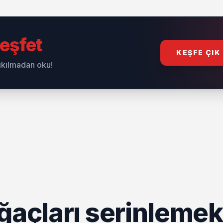
onuru hedef alınamaz
eşfet
KEŞFE ÇIK
sıkılmadan oku!
ğaçları serinlemek