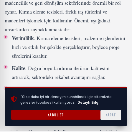
madencilik ve geri dönüşüm sektörlerinde önemli bir rol
oynar. Kırma eleme tesisleri, farklı taş türlerini ve
madenleri işlemek için kullanılır. Önemi, aşağıdaki
unsurlardan kaynaklanmaktadır:
Verimlilik
: Kırma eleme tesisleri, malzeme işlemlerini
hızlı ve etkili bir şekilde gerçekleştirir, böylece proje
sürelerini kısaltır.
Kalite
: Doğru boyutlandırma ile ürün kalitesini
artırarak, sektördeki rekabet avantajını sağlar.
Maliyet Tasarrufu
: Üretim süreçlerini iyileştirerek
maliyetleri düşürür.
"Size daha iyi bir deneyim sunabilmek için sitemizde
çerezler (cookies) kullanıyoruz.
Detaylı Bilgi
kırma eleme tesisi
Sonuç olarak,
, hem ekonomik hem de
KABUL ET
KAPAT
çevresel açıdan büyük önem taşır. Doğru tasarlanmış bir
tesis, kaynakların verimli kullanımı ve çevresel etkilerin