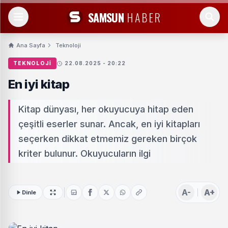
SAMSUN
HABER
Ana Sayfa
Teknoloji
TEKNOLOJI
22.08.2025 - 20:22
En iyi kitap
Kitap dünyası, her okuyucuya hitap eden
çeşitli eserler sunar. Ancak, en iyi kitapları
seçerken dikkat etmemiz gereken birçok
kriter bulunur. Okuyucuların ilgi
A-
A+
Dinle