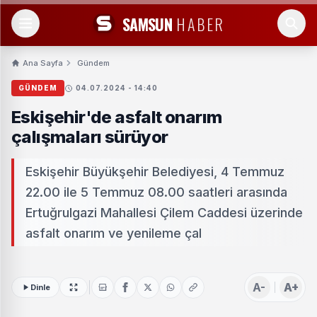
SAMSUN
HABER
Ana Sayfa
Gündem
GÜNDEM
04.07.2024 - 14:40
Eskişehir'de asfalt onarım
çalışmaları sürüyor
Eskişehir Büyükşehir Belediyesi, 4 Temmuz
22.00 ile 5 Temmuz 08.00 saatleri arasında
Ertuğrulgazi Mahallesi Çilem Caddesi üzerinde
asfalt onarım ve yenileme çal
A-
A+
Dinle