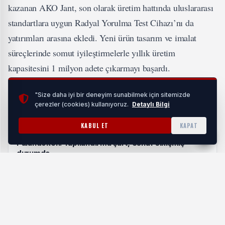
kazanan AKO Jant, son olarak üretim hattında uluslararası
standartlara uygun Radyal Yorulma Test Cihazı’nı da
yatırımları arasına ekledi. Yeni ürün tasarım ve imalat
süreçlerinde somut iyileştirmelerle yıllık üretim
kapasitesini 1 milyon adete çıkarmayı başardı.
İLGİNİZİ ÇEKEBİLİR
"Size daha iyi bir deneyim sunabilmek için sitemizde
çerezler (cookies) kullanıyoruz.
Detaylı Bilgi
KABUL ET
KAPAT
Palandöken: Yapılandırma şart, esnaf sıkışmış
durumda
HABERI OKU
AKO Jant fabrikasındaki yeniliklere ilişkin
değerlendirmelerde bulunan AKO Grup Yönetim Kurulu