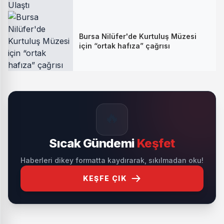
Bursa Nilüfer'de Kurtuluş Müzesi
için “ortak hafıza” çağrısı
🔥
Sıcak Gündemi
Keşfet
Haberleri dikey formatta kaydırarak, sıkılmadan oku!
KEŞFE ÇIK