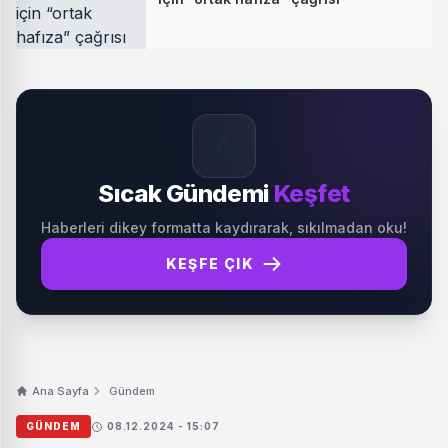
🔥
Sıcak Gündemi
Keşfet
Haberleri dikey formatta kaydırarak, sıkılmadan oku!
KEŞFE ÇIK
Ana Sayfa
Gündem
GÜNDEM
08.12.2024 - 15:07