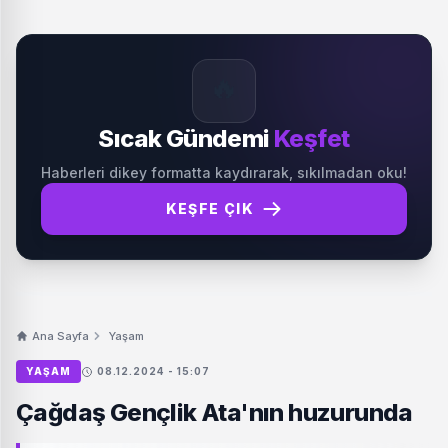
🔥
Sıcak Gündemi
Keşfet
Haberleri dikey formatta kaydırarak, sıkılmadan oku!
KEŞFE ÇIK
Ana Sayfa
Yaşam
YAŞAM
08.12.2024 - 15:07
Çağdaş Gençlik Ata'nın huzurunda