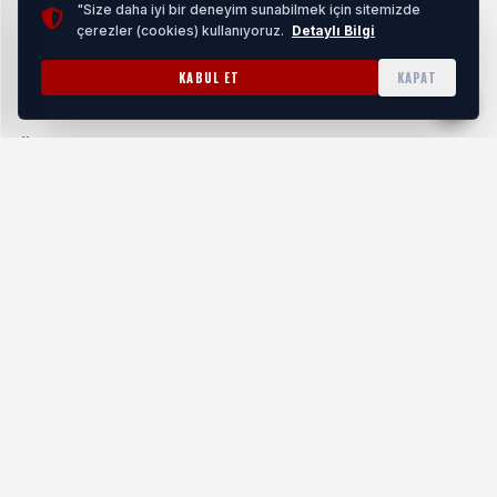
HABERI OKU
"Size daha iyi bir deneyim sunabilmek için sitemizde
çerezler (cookies) kullanıyoruz.
Detaylı Bilgi
KABUL ET
KAPAT
Üreticinin tarımsal üretimden önce doğru gübre
kullanımına teşvik etmek, yanlış gübrelemenin önüne
geçmek ve çiftçilerin gübre maliyetini düşürmek amacıyla
gerçekleştirilen analizlerden bugüne kadar yüzlerce üretici
yararlandı.
İlk olarak Mahmudiye ilçesinde başlayan proje kapsamında
daha sonra Alpu, Beylikova, Çifteler, Han, Mihalıççık,
Sivrihisar, İnönü, Günyüzü, Odunpazarı ve Tepebaşı
ilçelerinde analiz çalışmaları gerçekleştirildi. Güncel Çiftçi