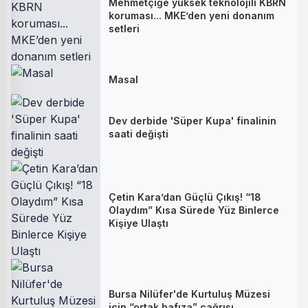
Mehmetçiğe yüksek teknolojili KBRN
koruması... MKE’den yeni donanım
setleri
Masal
Dev derbide 'Süper Kupa' finalinin
saati değişti
Çetin Kara’dan Güçlü Çıkış! “18
Olaydım” Kısa Sürede Yüz Binlerce
Kişiye Ulaştı
Bursa Nilüfer'de Kurtuluş Müzesi
için “ortak hafıza” çağrısı