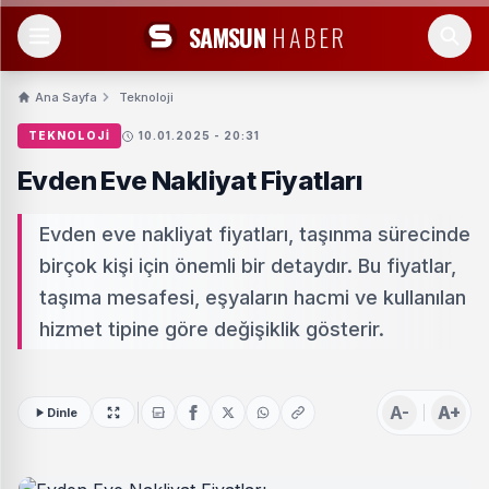
SAMSUN
HABER
Ana Sayfa
Teknoloji
TEKNOLOJI
10.01.2025 - 20:31
Evden Eve Nakliyat Fiyatları
Evden eve nakliyat fiyatları, taşınma sürecinde
birçok kişi için önemli bir detaydır. Bu fiyatlar,
taşıma mesafesi, eşyaların hacmi ve kullanılan
hizmet tipine göre değişiklik gösterir.
A-
A+
Dinle