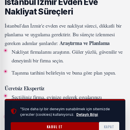
İstanbul İzmir Evden Eve
Nakliyat Süreçleri
İstanbul'dan İzmir'e evden eve nakliyat süreci, dikkatli bir
planlama ve uygulama gerektirir. Bu süreçte izlenmesi
Araştırma ve Planlama
gereken adımlar şunlardır:
Nakliyat firmalarını araştırın. Güler yüzlü, güvenilir ve
deneyimli bir firma seçin.
Taşınma tarihini belirleyin ve buna göre plan yapın.
Ücretsiz Ekspertiz
Seçtiğiniz firma, evinize gelerek eşyalarınızı
değerlendirmeli.
"Size daha iyi bir deneyim sunabilmek için sitemizde
çerezler (cookies) kullanıyoruz.
Detaylı Bilgi
Hangi eşyaların taşınacağını belirleyerek, fiyat teklifi
sunmalıdır.
KABUL ET
KAPAT