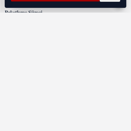
Paketleme Süreci
Eşyalarınızı firmaya teslim etmeden önce ambalajlamak
önemlidir.
Özel ambalaj malzemeleri kullanarak eşyaların zarar
görmesini önleyin.
Taşıma Günü
Taşıma gününde, ekibin eşyaları güvenli bir şekilde
yüklemesini sağlayın.
İzmir nakliyat firması, uzman ekibiyle eşyalarınızı
dikkatlice taşımalıdır.
Yeni Adreste Yerleşim
Eşyalar yeni adrese ulaştığında, firma montaj