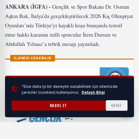
ANKARA (İGFA) -
Gençlik ve Spor Bakanı Dr. Osman
Aşkın Bak, İtalya’da gerçekleştirilecek 2026 Kış Olimpiyat
Oyunları’nda Türkiye’yi kayaklı koşu branşında temsil
etme hakkı kazanan milli sporcular İrem Dursun ve
Abdullah Yılmaz’a tebrik mesajı yayımladı.
İLGİNİZİ ÇEKEBİLİR
"Size daha iyi bir deneyim sunabilmek için sitemizde
çerezler (cookies) kullanıyoruz.
Detaylı Bilgi
KABUL ET
KAPAT