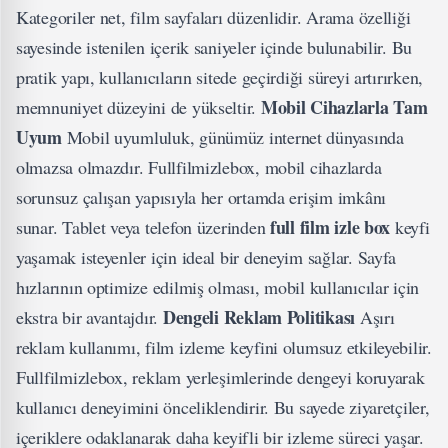
Kategoriler net, film sayfaları düzenlidir. Arama özelliği
sayesinde istenilen içerik saniyeler içinde bulunabilir. Bu
pratik yapı, kullanıcıların sitede geçirdiği süreyi artırırken,
Mobil Cihazlarla Tam
memnuniyet düzeyini de yükseltir.
Uyum
Mobil uyumluluk, günümüz internet dünyasında
olmazsa olmazdır. Fullfilmizlebox, mobil cihazlarda
sorunsuz çalışan yapısıyla her ortamda erişim imkânı
full film izle box
sunar. Tablet veya telefon üzerinden
keyfi
yaşamak isteyenler için ideal bir deneyim sağlar. Sayfa
hızlarının optimize edilmiş olması, mobil kullanıcılar için
Dengeli Reklam Politikası
ekstra bir avantajdır.
Aşırı
reklam kullanımı, film izleme keyfini olumsuz etkileyebilir.
Fullfilmizlebox, reklam yerleşimlerinde dengeyi koruyarak
kullanıcı deneyimini önceliklendirir. Bu sayede ziyaretçiler,
içeriklere odaklanarak daha keyifli bir izleme süreci yaşar.