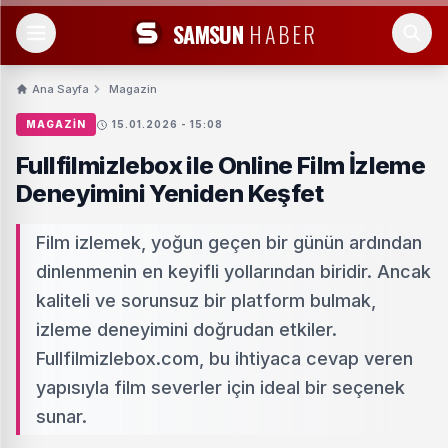
SAMSUN
HABER
Ana Sayfa
Magazin
MAGAZIN
15.01.2026 - 15:08
Fullfilmizlebox ile Online Film İzleme
Deneyimini Yeniden Keşfet
Film izlemek, yoğun geçen bir günün ardından
dinlenmenin en keyifli yollarından biridir. Ancak
kaliteli ve sorunsuz bir platform bulmak,
izleme deneyimini doğrudan etkiler.
Fullfilmizlebox.com, bu ihtiyaca cevap veren
yapısıyla film severler için ideal bir seçenek
sunar.