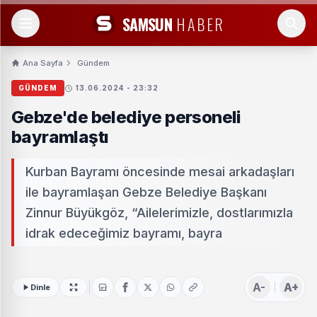
SAMSUN
HABER
Ana Sayfa
Gündem
GÜNDEM
13.06.2024 - 23:32
Gebze'de belediye personeli
bayramlaştı
Kurban Bayramı öncesinde mesai arkadaşları
ile bayramlaşan Gebze Belediye Başkanı
Zinnur Büyükgöz, “Ailelerimizle, dostlarımızla
idrak edeceğimiz bayramı, bayra
A-
A+
Dinle