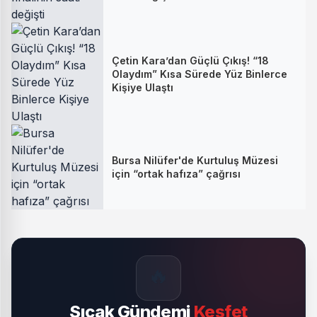
Çetin Kara’dan Güçlü Çıkış! “18
Olaydım” Kısa Sürede Yüz Binlerce
Kişiye Ulaştı
Bursa Nilüfer'de Kurtuluş Müzesi
için “ortak hafıza” çağrısı
🔥
Sıcak Gündemi
Keşfet