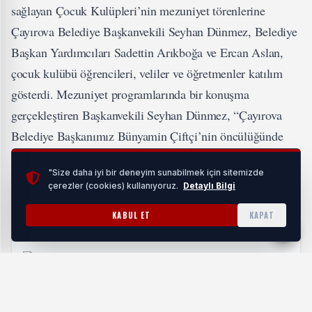
sağlayan Çocuk Kulüpleri’nin mezuniyet törenlerine
Çayırova Belediye Başkanvekili Seyhan Dünmez, Belediye
Başkan Yardımcıları Sadettin Arıkboğa ve Ercan Aslan,
çocuk kulübü öğrencileri, veliler ve öğretmenler katılım
gösterdi. Mezuniyet programlarında bir konuşma
gerçekleştiren Başkanvekili Seyhan Dünmez, “Çayırova
Belediye Başkanımız Bünyamin Çiftçi’nin öncülüğünde
eğitim ve çocuklarımızın gelişimi için çalışmaya devam
"Size daha iyi bir deneyim sunabilmek için sitemizde
ediyoruz. Tüm yavrularımızın yolları ve bahtları açık
çerezler (cookies) kullanıyoruz.
Detaylı Bilgi
olsun” dedi.
KABUL ET
KAPAT
İLGİNİZİ ÇEKEBİLİR
Sosyal Medyada Görünürlük İçin Beğeni Stratejileri