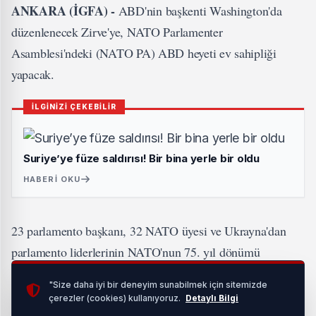
ANKARA (İGFA) -
ABD'nin başkenti Washington'da
düzenlenecek Zirve'ye, NATO Parlamenter
Asamblesi'ndeki (NATO PA) ABD heyeti ev sahipliği
yapacak.
İLGİNİZİ ÇEKEBİLİR
Suriye’ye füze saldırısı! Bir bina yerle bir oldu
HABERI OKU
23 parlamento başkanı, 32 NATO üyesi ve Ukrayna'dan
parlamento liderlerinin NATO'nun 75. yıl dönümü
dolayısıyla bir araya geleceği Zirve'de, NATO'nun
"Size daha iyi bir deneyim sunabilmek için sitemizde
parlamento boyutunun önemi vurgulanacak.
çerezler (cookies) kullanıyoruz.
Detaylı Bilgi