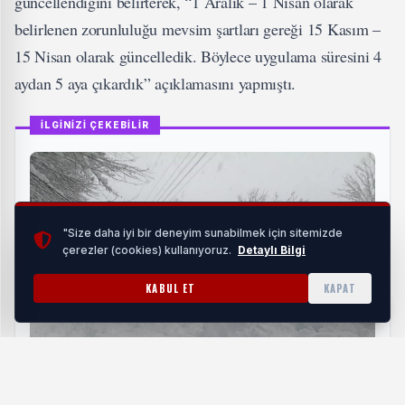
güncellendiğini belirterek, “1 Aralık – 1 Nisan olarak
belirlenen zorunluluğu mevsim şartları gereği 15 Kasım –
15 Nisan olarak güncelledik. Böylece uygulama süresini 4
aydan 5 aya çıkardık” açıklamasını yapmıştı.
İLGİNİZİ ÇEKEBİLİR
"Size daha iyi bir deneyim sunabilmek için sitemizde
çerezler (cookies) kullanıyoruz.
Detaylı Bilgi
KABUL ET
KAPAT
Ordu'da Büyükşehir ekipleri karla mücadelede