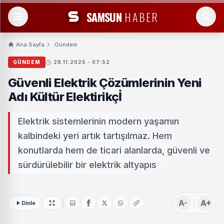
SAMSUN
HABER
Ana Sayfa
Gündem
GÜNDEM
28.11.2025 - 07:52
Güvenli Elektrik Çözümlerinin Yeni
Adı Kültür Elektirikçİ
Elektrik sistemlerinin modern yaşamın
kalbindeki yeri artık tartışılmaz. Hem
konutlarda hem de ticari alanlarda, güvenli ve
sürdürülebilir bir elektrik altyapıs
A-
A+
Dinle