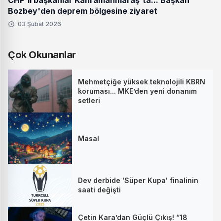
CHP'li başkanlar Kahramanmaraş'ta... Başkan
Bozbey'den deprem bölgesine ziyaret
03 Şubat 2026
Çok Okunanlar
Mehmetçiğe yüksek teknolojili KBRN
koruması... MKE’den yeni donanım
setleri
Masal
Dev derbide 'Süper Kupa' finalinin
saati değişti
Çetin Kara’dan Güçlü Çıkış! “18