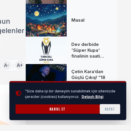
MKE’den yeni
donanım setleri
’nun
Masal
gelenler
Dev derbide
'Süper Kupa'
finalinin saati
değişti
A-
A+
Çetin Kara’dan
Güçlü Çıkış! “18
Olaydım” Kısa
Sürede Yüz
"Size daha iyi bir deneyim sunabilmek için sitemizde
Binlerce Kişiye
çerezler (cookies) kullanıyoruz.
Detaylı Bilgi
Bursa Nilüfer'de
Ulaştı
Kurtuluş Müzesi
KABUL ET
KAPAT
için “ortak hafıza”
çağrısı