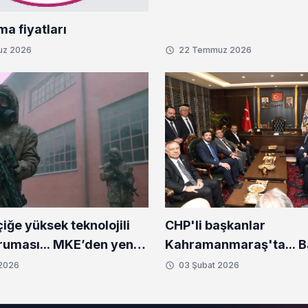
ma fiyatları
uz 2026
22 Temmuz 2026
CHP'li başkanlar
ğe yüksek teknolojili
Kahramanmaraş'ta... 
uması... MKE’den yeni
Bozbey'den deprem bö
setleri
 2026
03 Şubat 2026
ziyaret