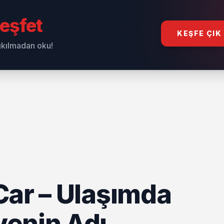
eşfet
KEŞFE ÇIK
sıkılmadan oku!
Car – Ulaşımda
enin Adı