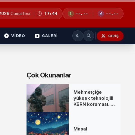
 2026
Cumartesi
17:44
--.--
--.--
VİDEO
GALERİ
GIRIŞ
Çok Okunanlar
Mehmetçiğe
yüksek teknolojili
KBRN koruması...
MKE’den yeni
donanım setleri
Masal