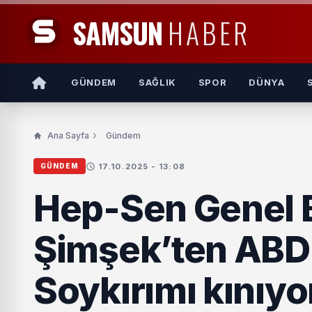
SAMSUN
HABER
GÜNDEM
SAĞLIK
SPOR
DÜNYA
Ana Sayfa
Gündem
17.10.2025 - 13:08
GÜNDEM
Hep-Sen Genel 
Şimşek’ten ABD’d
Soykırımı kınıy