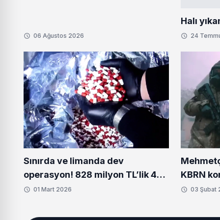
Halı yıka
06 Ağustos 2026
24 Temm
Sınırda ve limanda dev
Mehmetçi
operasyon! 828 milyon TL’lik 484
KBRN kor
kilo uyuşturucu ele geçirildi
donanım 
01 Mart 2026
03 Şubat