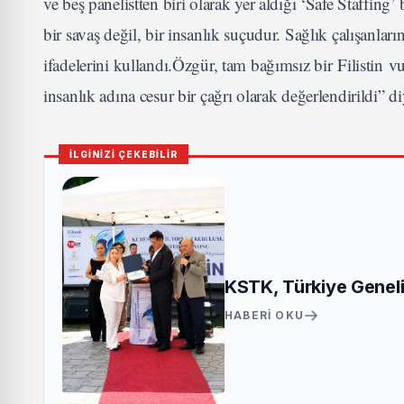
ve beş panelistten biri olarak yer aldığı ‘Safe Staff
bir savaş değil, bir insanlık suçudur. Sağlık çalışanlar
ifadelerini kullandı.Özgür, tam bağımsız bir
Filistin
vu
insanlık adına cesur bir çağrı olarak değerlendirildi” d
İLGİNİZİ ÇEKEBİLİR
KSTK, Türkiye Genelin
HABERI OKU