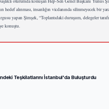
ing’ başlıklı oturumda konuşan Hep-Sen Genel Başkanı
Yunus Ş
ının hedef alınması, insanlığın vicdanında silinmeyecek bir yar
rgusu yapan Şimşek, “Toplantıdaki duruşum, delegeler taraf
iye konuştu.
deki Teşkilatlarını İstanbul'da Buluşturdu