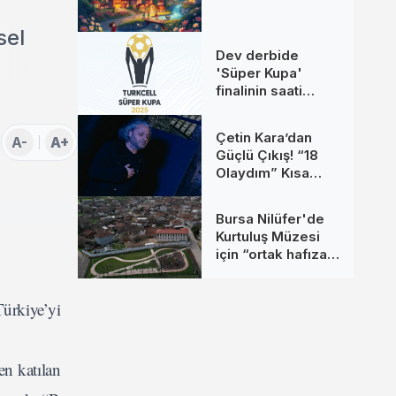
sel
Dev derbide
'Süper Kupa'
finalinin saati
değişti
Çetin Kara’dan
A-
A+
Güçlü Çıkış! “18
Olaydım” Kısa
Sürede Yüz
Binlerce Kişiye
Bursa Nilüfer'de
Ulaştı
Kurtuluş Müzesi
için “ortak hafıza”
çağrısı
Türkiye’yi
en katılan