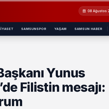
08 Ağustos
SIYASET
SAMSUNSPOR
YAŞAM
SAMSUN HABER
Başkanı Yunus
e Filistin mesajı:
orum