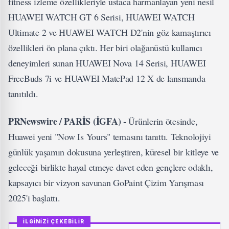
fitness izleme özellikleriyle ustaca harmanlayan yeni nesil
HUAWEI WATCH GT 6 Serisi, HUAWEI WATCH
Ultimate 2 ve HUAWEI WATCH D2'nin göz kamaştırıcı
özellikleri ön plana çıktı. Her biri olağanüstü kullanıcı
deneyimleri sunan HUAWEI Nova 14 Serisi, HUAWEI
FreeBuds 7i ve HUAWEI MatePad 12 X de lansmanda
tanıtıldı.
PRNewswire / PARİS (İGFA) -
Ürünlerin ötesinde,
Huawei yeni "Now Is Yours" temasını tanıttı. Teknolojiyi
günlük yaşamın dokusuna yerleştiren, küresel bir kitleye ve
geleceği birlikte hayal etmeye davet eden gençlere odaklı,
kapsayıcı bir vizyon savunan GoPaint Çizim Yarışması
2025'i başlattı.
İLGİNİZİ ÇEKEBİLİR