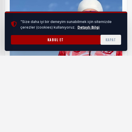
"Size daha iyi bir deneyim sunabilmek için sitemizde
çerezler (cookies) kullanıyoruz.
Detaylı Bilgi
KABUL ET
KAPAT
Kış Olimpiyatları'na katılan milli kayakçılara Bakan
Bak'tan tebrik mesajı
HABERI OKU
Yeni sezon öncesi Fenerbahçe’nin düzenlediği voleybol
turnuvasına katılan Osmangazi Belediyespor Erkek
Voleybol Takımı, ilk hazırlık maçından Fenerbahçe’yi