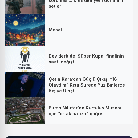
koruması... MKE’den yeni donanım
setleri
Masal
Dev derbide 'Süper Kupa' finalinin
saati değişti
Çetin Kara’dan Güçlü Çıkış! “18
Olaydım” Kısa Sürede Yüz Binlerce
Kişiye Ulaştı
Bursa Nilüfer'de Kurtuluş Müzesi
için “ortak hafıza” çağrısı