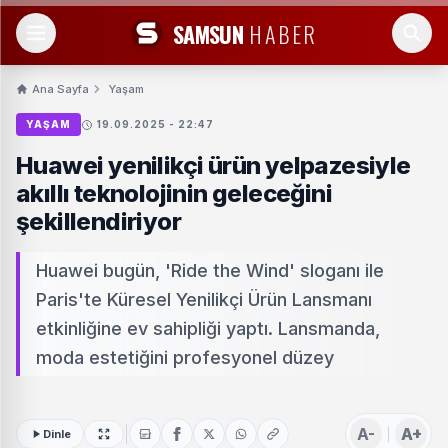
SAMSUN
HABER
Ana Sayfa
Yaşam
YAŞAM
19.09.2025 - 22:47
Huawei yenilikçi ürün yelpazesiyle
akıllı teknolojinin geleceğini
şekillendiriyor
Huawei bugün, 'Ride the Wind' sloganı ile
Paris'te Küresel Yenilikçi Ürün Lansmanı
etkinliğine ev sahipliği yaptı. Lansmanda,
moda estetiğini profesyonel düzey
A-
A+
Dinle