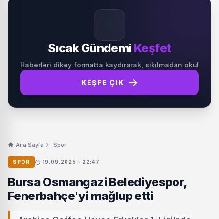
🔥
Sıcak Gündemi
Keşfet
Haberleri dikey formatta kaydırarak, sıkılmadan oku!
KEŞFE ÇIK
Ana Sayfa
Spor
SPOR
19.09.2025 - 22:47
Bursa Osmangazi Belediyespor,
Fenerbahçe'yi mağlup etti