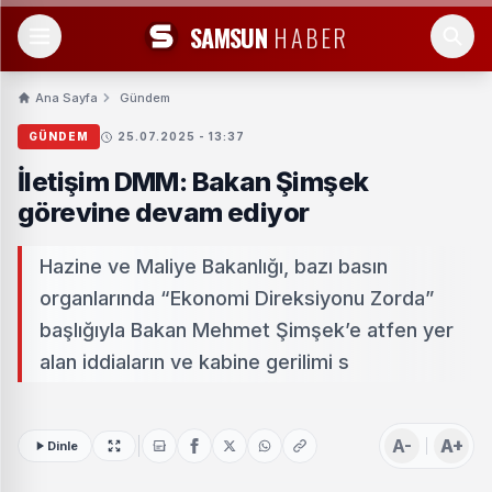
SAMSUN
HABER
Ana Sayfa
Gündem
GÜNDEM
25.07.2025 - 13:37
İletişim DMM: Bakan Şimşek
görevine devam ediyor
Hazine ve Maliye Bakanlığı, bazı basın
organlarında “Ekonomi Direksiyonu Zorda”
başlığıyla Bakan Mehmet Şimşek’e atfen yer
alan iddiaların ve kabine gerilimi s
A-
A+
Dinle