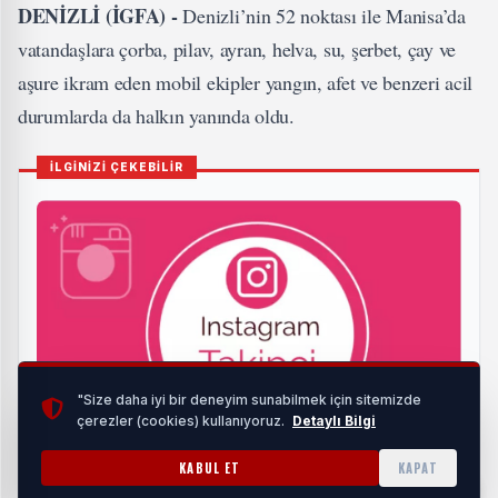
DENİZLİ (İGFA) -
Denizli’nin 52 noktası ile Manisa’da
vatandaşlara çorba, pilav, ayran, helva, su, şerbet, çay ve
aşure ikram eden mobil ekipler yangın, afet ve benzeri acil
durumlarda da halkın yanında oldu.
İLGİNİZİ ÇEKEBİLİR
"Size daha iyi bir deneyim sunabilmek için sitemizde
çerezler (cookies) kullanıyoruz.
Detaylı Bilgi
KABUL ET
KAPAT
Sosyal Medyada Görünürlük İçin Beğeni Stratejileri