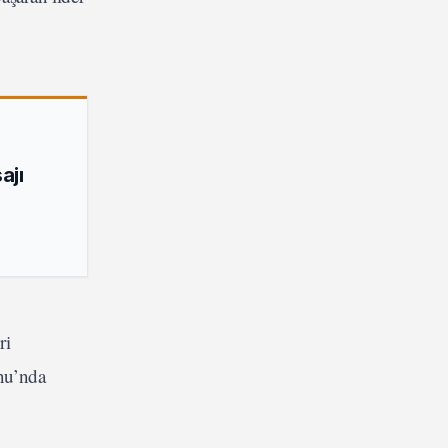
ajı
ri
onu’nda