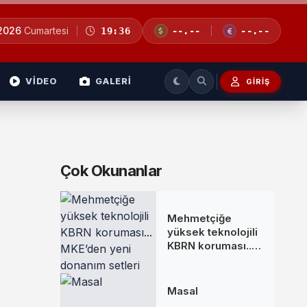
 2026
Cumartesi
19:36
--.--
--.--
VİDEO
GALERİ
GIRIŞ
Çok Okunanlar
Mehmetçiğe
yüksek teknolojili
KBRN koruması...
MKE’den yeni
donanım setleri
Masal