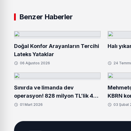
Benzer Haberler
Doğal Konfor Arayanların Tercihi
Halı yıka
Lateks Yataklar
06 Ağustos 2026
24 Temm
Sınırda ve limanda dev
Mehmetçi
operasyon! 828 milyon TL’lik 484
KBRN kor
kilo uyuşturucu ele geçirildi
donanım 
01 Mart 2026
03 Şubat