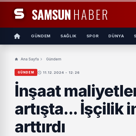
SAMSUN
HABER
GÜNDEM
SAĞLIK
SPOR
DÜNYA
Ana Sayfa
Gündem
11.12.2024 - 12:26
GÜNDEM
İnşaat maliyetleri
artışta... İşçilik
arttırdı