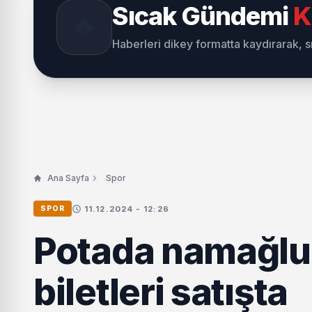
Sıcak Gündemi
K
🔥
Haberleri dikey formatta kaydırarak, 
Ana Sayfa
Spor
11.12.2024 - 12:26
SPOR
Potada namağlup
biletleri satışta