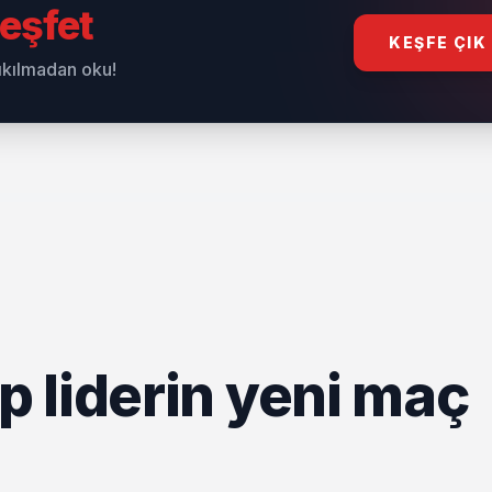
eşfet
KEŞFE ÇIK
sıkılmadan oku!
 liderin yeni maç