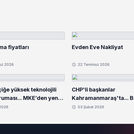
ma fiyatları
Evden Eve Nakliyat
uz 2026
22 Temmuz 2026
ğe yüksek teknolojili
CHP'li başkanlar
uması... MKE’den yeni
Kahramanmaraş'ta... 
setleri
Bozbey'den deprem bö
 2026
03 Şubat 2026
ziyaret