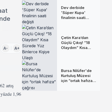
Dev derbide
aat
'Süper Kupa'
inde
finalinin saati
değişti
Çetin Kara’dan
Güçlü Çıkış! “18
Olaydım” Kısa
A-
A+
Sürede Yüz
Binlerce Kişiye
Ulaştı
Bursa Nilüfer'de
Kurtuluş Müzesi
için “ortak hafıza”
62 artış
çağrısı
e yüzde 1,96