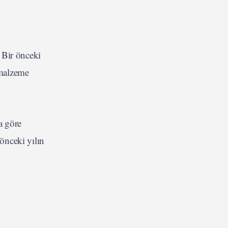
. Bir önceki
 malzeme
a göre
 önceki yılın