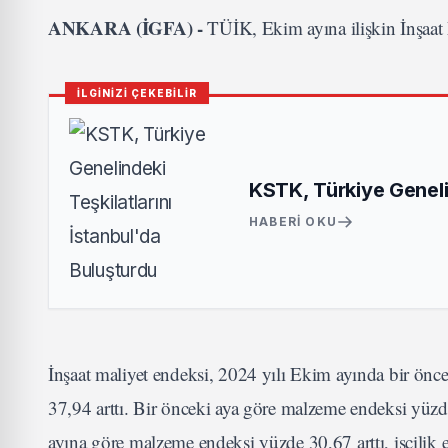
ANKARA (İGFA) -
TÜİK, Ekim ayına ilişkin İnşaat M
İLGİNİZİ ÇEKEBİLİR
KSTK, Türkiye Genelin
HABERI OKU
İnşaat maliyet endeksi, 2024 yılı Ekim ayında bir önce
37,94 arttı. Bir önceki aya göre malzeme endeksi yüzde 1
ayına göre malzeme endeksi yüzde 30,67 arttı, işçilik 