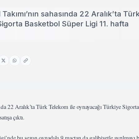
Takımı’nın sahasında 22 Aralık’ta Tür
igorta Basketbol Süper Ligi 11. hafta
 22 Aralık’ta Türk Telekom ile oynayacağı Türkiye Sigorta
atışa çıktı.
gi’nde bu sezon oynadığı 9 maçtan da galibiyetle ayrılmayı b