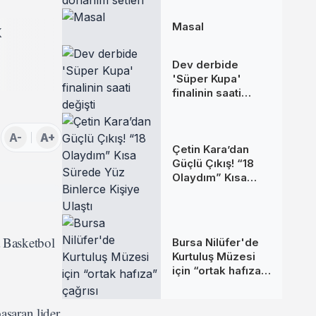
donanım setleri
Masal
k
Dev derbide
'Süper Kupa'
finalinin saati
değişti
A-
A+
Çetin Kara’dan
Güçlü Çıkış! “18
Olaydım” Kısa
Sürede Yüz
Binlerce Kişiye
Ulaştı
 Basketbol
Bursa Nilüfer'de
Kurtuluş Müzesi
için “ortak hafıza”
çağrısı
aşaran lider