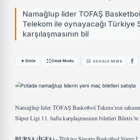
Namağlup lider TOFAŞ Basketbol 
Telekom ile oynayacağı Türkiye S
karşılaşmasının bil
Dinle
Odak Modu
GOOGLE NEWS
Namağlup lider TOFAŞ Basketbol Takımı’nın sahasında
Süper Ligi 11. hafta karşılaşmasının biletleri Biletix’te s
BURSA (İGFA)
- Türkiye Sigorta Basketbol Süper Li