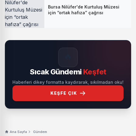
Bursa Nilüfer'de Kurtuluş Müzesi
için “ortak hafıza” çağrısı
🔥
Sıcak Gündemi
Keşfet
Haberleri dikey formatta kaydırarak, sıkılmadan oku!
KEŞFE ÇIK
Ana Sayfa
Gündem