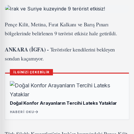
Pençe Kilit, Metina, Fırat Kalkanı ve Barış Pınarı
bölgelerinde belirlenen 9 terörist etkisiz hale getirildi.
ANKARA (İGFA) -
Teröristler kendilerini bekleyen
sondan kaçamıyor.
İLGİNİZİ ÇEKEBİLİR
Doğal Konfor Arayanların Tercihi Lateks Yataklar
HABERI OKU
Türk Silahlı Kuvvetleri'nin Irak’ın kuzeyindeki Pençe-Kilit