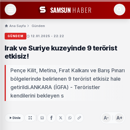
SAMSUN
HABER
Ana Sayfa
Gündem
GÜNDEM
12.01.2025 - 22:22
Irak ve Suriye kuzeyinde 9 terörist
etkisiz!
Pençe Kilit, Metina, Fırat Kalkanı ve Barış Pınarı
bölgelerinde belirlenen 9 terörist etkisiz hale
getirildi.ANKARA (İGFA) - Teröristler
kendilerini bekleyen s
A-
A+
Dinle