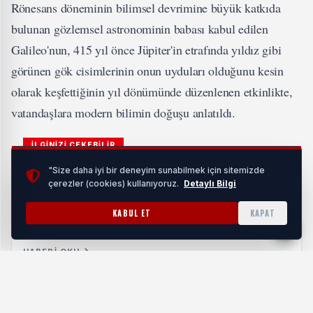
Rönesans döneminin bilimsel devrimine büyük katkıda
bulunan gözlemsel astronominin babası kabul edilen
Galileo'nun, 415 yıl önce Jüpiter'in etrafında yıldız gibi
görünen gök cisimlerinin onun uyduları olduğunu kesin
olarak keşfettiğinin yıl dönümünde düzenlenen etkinlikte,
vatandaşlara modern bilimin doğuşu anlatıldı.
İLGİNİZİ ÇEKEBİLİR
"Size daha iyi bir deneyim sunabilmek için sitemizde
çerezler (cookies) kullanıyoruz.
Detaylı Bilgi
KABUL ET
KAPAT
Samsun İş İlanlarındaki Artış Adayların İlgisini
Çekiyor
HABERI OKU